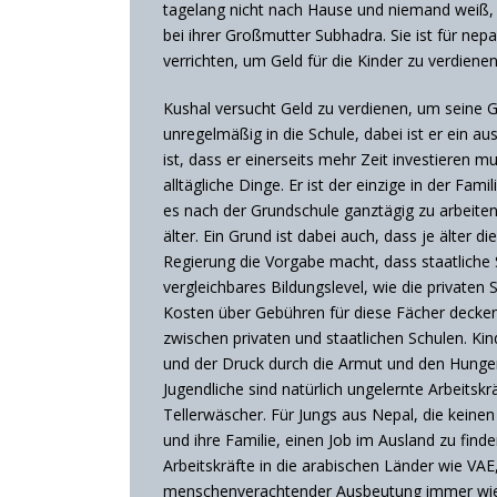
tagelang nicht nach Hause und niemand weiß, 
bei ihrer Großmutter Subhadra. Sie ist für nep
verrichten, um Geld für die Kinder zu verdie
Kushal versucht Geld zu verdienen, um seine G
unregelmäßig in die Schule, dabei ist er ein 
ist, dass er einerseits mehr Zeit investieren
alltägliche Dinge. Er ist der einzige in der Fam
es nach der Grundschule ganztägig zu arbeiten.
älter. Ein Grund ist dabei auch, dass je älte
Regierung die Vorgabe macht, dass staatliche 
vergleichbares Bildungslevel, wie die privaten
Kosten über Gebühren für diese Fächer decken.
zwischen privaten und staatlichen Schulen. K
und der Druck durch die Armut und den Hunger i
Jugendliche sind natürlich ungelernte Arbeitsk
Tellerwäscher. Für Jungs aus Nepal, die keinen
und ihre Familie, einen Job im Ausland zu fin
Arbeitskräfte in die arabischen Länder wie VA
menschenverachtender Ausbeutung immer wieder