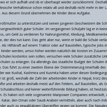
wo er sich aufhält und ob er überhaupt wieder zurückkommt. Deshal
alesische Verhältnisse schon relativ alt und deshalb nicht mehr in der
nen. Aus diesem Grund übernehmen die Kinder diese Aufgabe.
roßmutter zu unterstützen und seinen jüngeren Geschwistern die Schu
aussergewöhnlich guter Schüler. Im vergangenen Schuljahr lag er in k
 muss, um Geld zu verdienen für Nahrungsmittel, Kleidung, Medikament
ilie, der dies tun kann. Das geht aber nur, wenn er bald die Schule verl
 Als Hilfskraft auf einem Traktor oder auf Baustellen, typische Jobs i
r die Kinder werden, umso höher werden natürlich die Kosten im Zusa
Schulen kostenlos sein sollen, versuchen viele Schulen zusätzliche U
 Schulen zu erlangen. Da allerdings das staatliche Budget der Schulen 
 Das führt zu einer zweiten Ebene der Diskriminierung innerhalb des
inder wie Kushal, Kashmira und Kusmita haben unter diesen Bedingung
st groß, weshalb die Zahl der arbeitenden Kinder in Nepal, trotz des o
räfte und arbeiten deshalb meist auf den Feldern, auf Baustellen, als
 Schulabschluss und keiner weiterführende Bildung haben, ist heutzuta
den. Es haben sich viele sogenannte Manpower Companies entwickelt, 
E, Katar, den Oman oder Saudi-Arabien vermitteln, aber auch nach In
 auch zu gewalttätigen Übergriffen gegen sie kommt. Die Nepalesen 