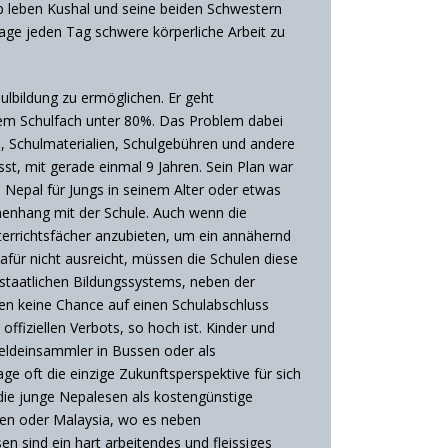
b leben Kushal und seine beiden Schwestern
 Lage jeden Tag schwere körperliche Arbeit zu
lbildung zu ermöglichen. Er geht
einem Schulfach unter 80%. Das Problem dabei
e, Schulmaterialien, Schulgebühren und andere
ässt, mit gerade einmal 9 Jahren. Sein Plan war
n Nepal für Jungs in seinem Alter oder etwas
mmenhang mit der Schule. Auch wenn die
nterrichtsfächer anzubieten, um ein annähernd
dafür nicht ausreicht, müssen die Schulen diese
 staatlichen Bildungssystems, neben der
en keine Chance auf einen Schulabschluss
ffiziellen Verbots, so hoch ist. Kinder und
 Geldeinsammler in Bussen oder als
ge oft die einzige Zukunftsperspektive für sich
die junge Nepalesen als kostengünstige
dien oder Malaysia, wo es neben
sind ein hart arbeitendes und fleissiges