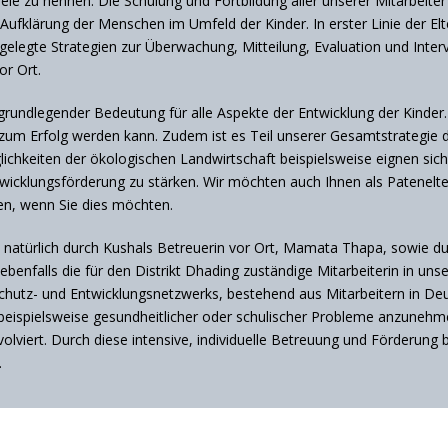
ele zu nennen. Die Schulung und Fortbildung aller unserer Mitarbeiter
ufklärung der Menschen im Umfeld der Kinder. In erster Linie der El
gelegte Strategien zur Überwachung, Mitteilung, Evaluation und Interv
or Ort.
grundlegender Bedeutung für alle Aspekte der Entwicklung der Kinder.
m Erfolg werden kann. Zudem ist es Teil unserer Gesamtstrategie d
ichkeiten der ökologischen Landwirtschaft beispielsweise eignen sich
cklungsförderung zu stärken. Wir möchten auch Ihnen als Pateneltern
igen, wenn Sie dies möchten.
its natürlich durch Kushals Betreuerin vor Ort, Mamata Thapa, sowie 
ebenfalls die für den Distrikt Dhading zuständige Mitarbeiterin in u
hutz- und Entwicklungsnetzwerks, bestehend aus Mitarbeitern in Deu
beispielsweise gesundheitlicher oder schulischer Probleme anzunehm
iert. Durch diese intensive, individuelle Betreuung und Förderung be
.