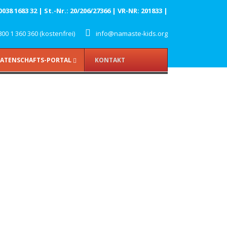
8 1683 32 | St.-Nr.: 20/206/27366 | VR-NR: 201833 |
00 1 360 360 (kostenfrei)
info@namaste-kids.org
ATENSCHAFTS-PORTAL
KONTAKT