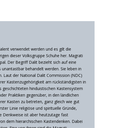
alent verwendet werden und es gilt die
rigen dieser Volksgruppe Schuhe her. Magrati
. Der Begriff Dalit bezieht sich auf eine
ls unantastbar behandelt werden. Sie leben in
n. Laut der National Dalit Commission (NDC)
hrer Kastenzugehörigkeit am rückständigsten in
 des geschichteten hinduistischen Kastensystem
nder Praktiken gegenüber, in den ländlichen
erer Kasten zu betreten, ganz gleich wie gut
ter Linie religiöse und spirituelle Gründe,
se Denkweise ist aber heutzutage fast
 von dem hierarchischen Kastendenken. Dabei
en. Eine von ihnen sind die Magrati.