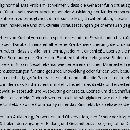
ig normal. Das Problem ist vielmehr, dass die Gehälter für nicht ausg
 für uns bei unserer Arbeit neben der Ausbildung der Kinder entsprec
kationen zu ermöglichen, damit sie die Möglichkeit erhalten, diese in
en individuelle und strukturelle Voraussetzungen gleichermaßen geg
Leben von Kushal von nun an spürbar verändern. Er wird dadurch zukü
haben. Darüber hinaus erhält er eine Krankenversicherung, die Unter
 haben, dass sie alle Familienmitglieder mit einschließt. Ebenso die i
Die Betreuung der Kinder und Familien hat eine sehr große Bedeutung u
 unserem Büro in Nepal, ebenso wie der ehrenamtlichen Mitarbeiter hie
 Voraussetzungen für eine gesunde Entwicklung oder für den Schulbesuc
ch nachhaltig gefördert werden soll, dann sollte die Patenschaft in e
 in dem das Kind im Zentrum steht, bezieht das direkte und erweiter
ewalt, Missbrauch und Ausbeutung einerseits. Ebenso um die Schaff
direktes Umfeld. Dadurch werden auch Abhängigkeiten wie durch eine
te Umfeld, also die Community in der das Kind lebt, beispielsweise di
llem um Aufklärung, Prävention und Observation, den Schutz vor körp
 Schulen, den Zugang zu Bildung und Gesundheitsversorgung ohne Di