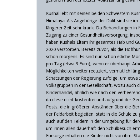
Kushal lebt mit seinen beiden Schwestern Ku
Himalaya. Als Angehörige der Dalit sind sie im 
längerer Zeit sehr krank. Da Behandlungen in
Zugang zu einer Gesundheitsversorgung, insb
haben Kushals Eltern ihr gesamtes Hab und Gut
2020 verstorben. Bereits zuvor, als die Hoffnu
schon morgens. Es sind nun schon etliche Mona
pro Tag (etwa 3 Euro), wenn er überhaupt Ar
Möglichkeiten weiter reduziert, vermutlich län
Schätzungen der Regierung zufolge, um etwa 
Volksgruppen in der Gesellschaft, wozu auch die
Kinderhandel, ähnlich wie nach den verheeren
da diese nicht kostenfrei und aufgrund der Ge
Posts, die in größeren Abständen über die Berg
der Feldarbeit begleiten, statt in die Schule
auch auf den Feldern in der Umgebung für dere
um ihnen allen dauerhaft den Schulbesuch ermög
Fürsorge erhalten die Kinder nicht von ihm. S