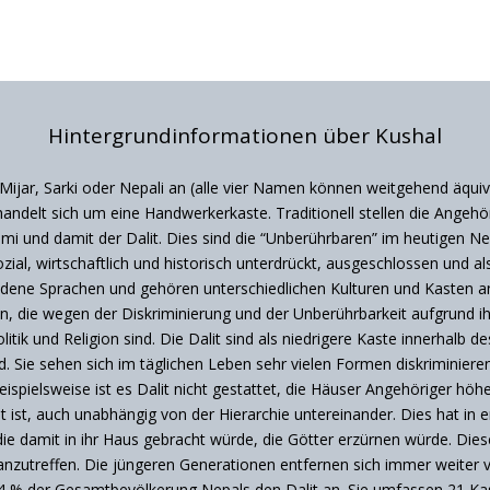
Hintergrundinformationen über Kushal
 Mijar, Sarki oder Nepali an (alle vier Namen können weitgehend äquiv
ndelt sich um eine Handwerkerkaste. Traditionell stellen die Angehö
 und damit der Dalit. Dies sind die “Unberührbaren” im heutigen Nepal
ozial, wirtschaftlich und historisch unterdrückt, ausgeschlossen und a
edene Sprachen und gehören unterschiedlichen Kulturen und Kasten a
en, die wegen der Diskriminierung und der Unberührbarkeit aufgrund i
litik und Religion sind. Die Dalit sind als niedrigere Kaste innerhalb
. Sie sehen sich im täglichen Leben sehr vielen Formen diskriminiere
eispielsweise ist es Dalit nicht gestattet, die Häuser Angehöriger höh
 ist, auch unabhängig von der Hierarchie untereinander. Dies hat in ers
die damit in ihr Haus gebracht würde, die Götter erzürnen würde. Die
 anzutreffen. Die jüngeren Generationen entfernen sich immer weiter
4 % der Gesamtbevölkerung Nepals den Dalit an. Sie umfassen 21 Kast