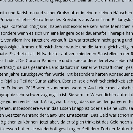
smita und Karishma und seiner Großmutter in einem kleinen Häusche
Prinzip seit jeher Betroffene des Kreislaufs aus Armut und Bildungslos
 Nepal kostenpflichtig sind, haben insbesondere sehr arme Menschen 
esondere wenn es sich um eine längere oder dauerhafte Therapie han
, vor allem ihre Nutztiere verkauft. Es war trotzdem nicht genug und 
ngslosigkeit immer offensichtlicher wurde und die Armut gleichzeitig 
te. Er arbeitet als Hilfsarbeiter auf verschiedenen Baustellen in der
beit findet. Die Corona-Pandemie und insbesondere der etwa sieben
gerfristig, da das gesamte Land dadurch in seiner wirtschaftlichen, ge
zehn Jahre zurückgeworfen wurde. Mit besonders harten Konsequenzen
 Rijal als Teil der Sunar zählen. Ebenso ist die Wahrscheinlichkeit se
den Erdbeben 2015 wieder zunehmen werden. Auch eine medizinische Ve
ographie sehr schwer zugänglich ist. Sie wird im Wesentlichen aufrech
regionen verteilt sind. Alltag war bislang, dass die beiden jüngeren 
 zu gehen, insbesondere wenn das Essen knapp ist oder sie keine Schu
n Besitzer während der Saat- und Erntezeiten. Das Geld war schon im
lichen zu können. Jetzt aber, da er täglich trinkt ist das Geld noch 
tattdessen hat er sie wiederholt geschlagen. Seit dem Tod der Mutter