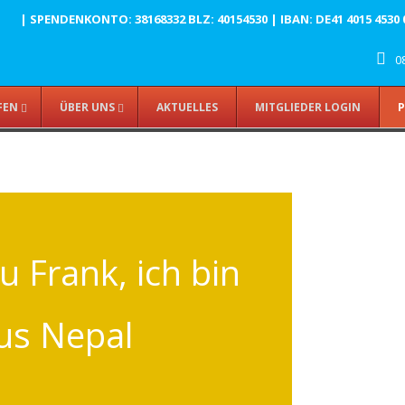
| SPENDENKONTO: 38168332 BLZ: 40154530 | IBAN: DE41 4015 4530 003
08
FEN
ÜBER UNS
AKTUELLES
MITGLIEDER LOGIN
P
u Frank, ich bin
us Nepal