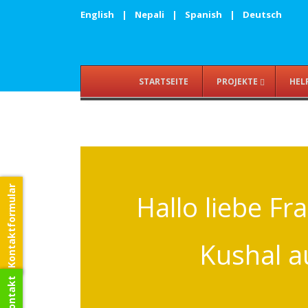
English
|
Nepali
|
Spanish
|
Deutsch
STARTSEITE
PROJEKTE
HEL
Kontaktformular
Hallo liebe Fra
Kushal a