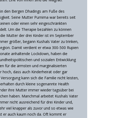
n in den Bergen Dhadings am Fuße des
igkeit. Seine Mutter Purnima war bereits seit
keinen oder einen sehr eingeschränkten
delt. Um die Therapie bezahlen zu können
die Mutter der drei Kinder ist im September
immer größer, begann Kushals Vater zu trinken,
 Region. Damit verdient er etwa 300-500 Rupien
 Monate anhaltende Lockdown, haben die
sundheitspolitischen und sozialen Entwicklung
 für die ärmsten und marginalisierten
hr hoch, dass auch Kinderheirat oder gar
rsorgung kann sich die Familie nicht leisten,
terhalten durch kleine sogenannte Health
Kinder ihre Mutter immer wieder tagsüber bei
lsachen haben. Manchmal arbeitet Kushals Vater
mer nicht ausreichend für drei Kinder und,
sehr viel knapper als zuvor und so etwas wie
 ist er auch kaum noch da. Oft kommt er