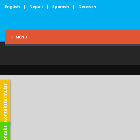
English
|
Nepali
|
Spanish
|
Deutsch
MENU
Kontaktformular