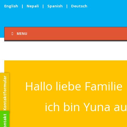
English
|
Nepali
|
Spanish
|
Deutsch
MENU
Kontaktformular
Hallo liebe Familie
ich bin Yuna a