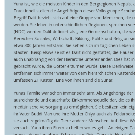
Yuna ist, wie die meisten Kinder in den Bergregionen Nepals,
Traditionell stellen die Angehörigen dieser Volksgruppe Schuhe
Begriff Dalit bezieht sich auf eine Gruppe von Menschen, die re
werden. Sie leben in unterschiedlichen Regionen, sprechen ve
(NDC) werden Dalit definiert als „jene Gemeinschaften, die w
Bereichen Soziales, Wirtschaft, Bildung, Politik und Religion 
etwa 300 Jahren entstand. Sie sehen sich im täglichen Leben se
Städten. Beispielsweise ist es Dalit nicht gestattet, die Häuse
auch unabhängig von der Hierarchie untereinander. Dies hat in e
gebracht würde, die Götter erzürnen würde. Diese Denkweise i
entfernen sich immer weiter von dem hierarchischen Kastende
umfassen 21 Kasten. Eine von ihnen sind die Sunar.
Yunas Familie war schon immer sehr arm. Als Angehörige der Da
ausreichende und dauerhafte Einkommensquelle dar, die es ihr
medizinische Versorgung zu ermöglichen. Sie besitzen kein ei
ihr Vater Buddi Man und ihre Mutter Chiya auch als Feldarbeit
sie auch regelmäßig die Tiere anderer Menschen. Auf diese Wei
versucht Yuna ihren Eltern zu helfen wo es geht. An einigen Tag
brennt ab und zu etwas Schnaps aus Reis. Dieser in Nepal als 