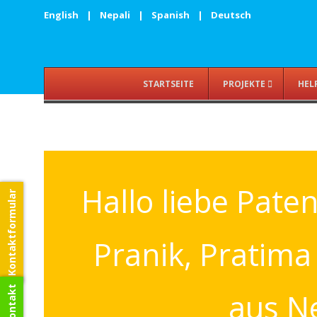
English
|
Nepali
|
Spanish
|
Deutsch
STARTSEITE
PROJEKTE
HEL
Hallo liebe Paten
Kontaktformular
Pranik, Pratim
aus N