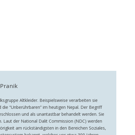
Pranik
ksgruppe Altkleider. Beispielsweise verarbeiten sie
d die “Unberührbaren” im heutigen Nepal. Der Begriff
usgeschlossen und als unantastbar behandelt werden. Sie
an. Laut der National Dalit Commission (NDC) werden
örigkeit am rückständigsten in den Bereichen Soziales,
n Kastensystem bekannt, welches vor etwa 300 Jahren