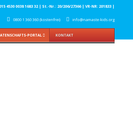
 4530 0038 1683 32 | St.-Nr.: 20/206/27366 | VR-NR: 201833 |
0800 1 360 360 (kostenfrei)
info@namaste-kids.org
ATENSCHAFTS-PORTAL
KONTAKT