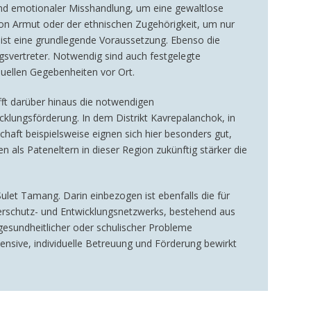
 und emotionaler Misshandlung, um eine gewaltlose
on Armut oder der ethnischen Zugehörigkeit, um nur
d ist eine grundlegende Voraussetzung. Ebenso die
gsvertreter. Notwendig sind auch festgelegte
duellen Gegebenheiten vor Ort.
fft darüber hinaus die notwendigen
klungsförderung. In dem Distrikt Kavrepalanchok, in
haft beispielsweise eignen sich hier besonders gut,
als Pateneltern in dieser Region zukünftig stärker die
 Sulet Tamang. Darin einbezogen ist ebenfalls die für
erschutz- und Entwicklungsnetzwerks, bestehend aus
gesundheitlicher oder schulischer Probleme
nsive, individuelle Betreuung und Förderung bewirkt