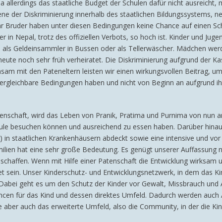
Da allerdings das staatliche Budget der Schulen dafür nicht ausreicht
bene der Diskriminierung innerhalb des staatlichen Bildungssystems,
ihr Bruder haben unter diesen Bedingungen keine Chance auf einen S
 in Nepal, trotz des offiziellen Verbots, so hoch ist. Kinder und Jugen
n, als Geldeinsammler in Bussen oder als Tellerwäscher. Mädchen werd
ute noch sehr früh verheiratet. Die Diskriminierung aufgrund der Kast
am mit den Pateneltern leisten wir einen wirkungsvollen Beitrag, um 
rgleichbare Bedingungen haben und nicht von Beginn an aufgrund ihre
enschaft, wird das Leben von Pranik, Pratima und Purnima von nun an
ule besuchen können und ausreichend zu essen haben. Darüber hinaus 
n staatlichen Krankenhäusern abdeckt sowie eine intensive und vor a
ilien hat eine sehr große Bedeutung. Es genügt unserer Auffassung na
chaffen. Wenn mit Hilfe einer Patenschaft die Entwicklung wirksam und
et sein. Unser Kinderschutz- und Entwicklungsnetzwerk, in dem das Ki
 Dabei geht es um den Schutz der Kinder vor Gewalt, Missbrauch und A
cen für das Kind und dessen direktes Umfeld. Dadurch werden auch A
e aber auch das erweiterte Umfeld, also die Community, in der die Ki