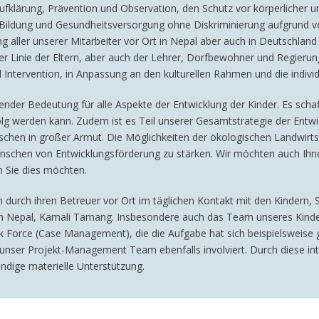
Aufklärung, Prävention und Observation, den Schutz vor körperlicher
Bildung und Gesundheitsversorgung ohne Diskriminierung aufgrund v
ng aller unserer Mitarbeiter vor Ort in Nepal aber auch in Deutschlan
er Linie der Eltern, aber auch der Lehrer, Dorfbewohner und Regierun
 Intervention, in Anpassung an den kulturellen Rahmen und die indivi
ender Bedeutung für alle Aspekte der Entwicklung der Kinder. Es scha
 werden kann. Zudem ist es Teil unserer Gesamtstrategie der Entwic
schen in großer Armut. Die Möglichkeiten der ökologischen Landwirtsc
nschen von Entwicklungsförderung zu stärken. Wir möchten auch Ihnen 
nn Sie dies möchten.
ich durch ihren Betreuer vor Ort im täglichen Kontakt mit den Kindern,
o in Nepal, Kamali Tamang. Insbesondere auch das Team unseres Kind
k Force (Case Management), die die Aufgabe hat sich beispielsweise 
nser Projekt-Management Team ebenfalls involviert. Durch diese inte
endige materielle Unterstützung.