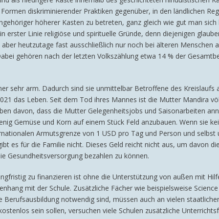
 Formen diskriminierender Praktiken gegenüber, in den ländlichen Regi
 Angehöriger höherer Kasten zu betreten, ganz gleich wie gut man sich 
 erster Linie religiöse und spirituelle Gründe, denn diejenigen glaube
 aber heutzutage fast ausschließlich nur noch bei älteren Menschen a
abei gehören nach der letzten Volkszählung etwa 14 % der Gesamtbe
r sehr arm. Dadurch sind sie unmittelbar Betroffene des Kreislaufs a
21 das Leben. Seit dem Tod ihres Mannes ist die Mutter Mandira völli
ben davon, dass die Mutter Gelegenheitsjobs und Saisonarbeiten ann
n wenig Gemüse und Korn auf einem Stück Feld anzubauen. Wenn sie kein
nternationalen Armutsgrenze von 1 USD pro Tag und Person und selbst
t es für die Familie nicht. Dieses Geld reicht nicht aus, um davon d
 die Gesundheitsversorgung bezahlen zu können.
ngfristig zu finanzieren ist ohne die Unterstützung von außen mit Hilfe
ng mit der Schule. Zusätzliche Fächer wie beispielsweise Science od
e Berufsausbildung notwendig sind, müssen auch an vielen staatlichen
ostenlos sein sollen, versuchen viele Schulen zusätzliche Unterricht