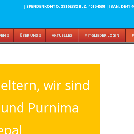
| SPENDENKONTO: 38168332 BLZ: 40154530 | IBAN: DE41 4015
FEN
ÜBER UNS
AKTUELLES
MITGLIEDER LOGIN
P
eltern, wir sind
a und Purnima
epal