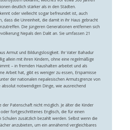
onen deutlich stärker als in den Städten.
kennt oder vielleicht sogar befreundet ist, auch
n, dass die Unreinheit, die damit in ihr Haus gebracht
nzutreffen. Die jüngeren Generationen entfernen sich
völkerung Nepals den Dalit an. Sie umfassen 21
us Armut und Bildungslosigkeit. Ihr Vater Bahadur
g allein mit ihren Kindern, ohne eine regelmäßige
immt – in fremden Haushalten arbeitet und als
e Arbeit hat, gibt es weniger zu essen, Ersparnisse
 unter der nationalen nepalesischen Armutsgrenze von
ie absolut notwendigen Dinge, wie ausreichend
 der Patenschaft nicht möglich. Je älter die Kinder
er fortgeschrittenes Englisch, die für einen
 Schulen zusätzlich bezahlt werden. Selbst wenn die
sfächer anzubieten, um ein annähernd vergleichbares