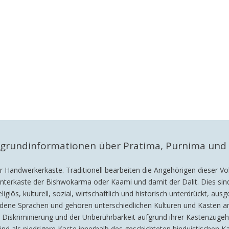
rgrundinformationen über Pratima, Purnima und 
r Handwerkerkaste. Traditionell bearbeiten die Angehörigen dieser Vol
 Unterkaste der Bishwokarma oder Kaami und damit der Dalit. Dies sin
igiös, kulturell, sozial, wirtschaftlich und historisch unterdrückt, a
iedene Sprachen und gehören unterschiedlichen Kulturen und Kasten 
r Diskriminierung und der Unberührbarkeit aufgrund ihrer Kastenzugeh
it sind als niedrigere Kaste innerhalb des geschichteten hinduistische