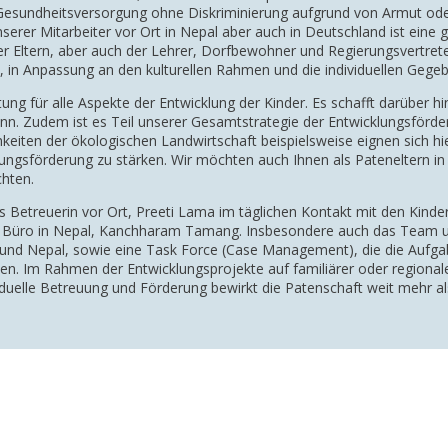
Gesundheitsversorgung ohne Diskriminierung aufgrund von Armut ode
unserer Mitarbeiter vor Ort in Nepal aber auch in Deutschland ist ein
der Eltern, aber auch der Lehrer, Dorfbewohner und Regierungsvertret
, in Anpassung an den kulturellen Rahmen und die individuellen Gegeb
ng für alle Aspekte der Entwicklung der Kinder. Es schafft darüber h
. Zudem ist es Teil unserer Gesamtstrategie der Entwicklungsförde
hkeiten der ökologischen Landwirtschaft beispielsweise eignen sich h
ngsförderung zu stärken. Wir möchten auch Ihnen als Pateneltern in d
chten.
ins Betreuerin vor Ort, Preeti Lama im täglichen Kontakt mit den Kinde
rem Büro in Nepal, Kanchharam Tamang. Insbesondere auch das Team 
und Nepal, sowie eine Task Force (Case Management), die die Aufgab
n. Im Rahmen der Entwicklungsprojekte auf familiärer oder regionale
duelle Betreuung und Förderung bewirkt die Patenschaft weit mehr als