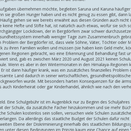
 Aufgaben übernehmen möchte, begleiten Saruna und Karuna häufiger 
enn sie großen Hunger haben und es nicht genug zu essen gibt, dann 
ufig gehen sie wie bereits erwähnt aus diesen Gründen auch nicht in
ie keine Hefte und Stifte hat, ist natürlich auch etwas, wofür sie si
rchgängiger Lockdown, der in Bergdörfern zwar schwer durchzusetzen u
Gesundheitssystem innerhalb weniger Tage zum Zusammenbruch gebrach
 Problem der Bergdörfer ist, dass viele Söhne, Väter, Töchter oder M
ck zu ihren Familien wollen und müssen (sie haben kein Geld mehr, k
legenen Regionen gebracht, wo eine Erkennung und Behandlung fast unm
viert sind, gab es zwischen März 2020 und August 2021 keinen Schulunt
chule. Wenn es aber in den Wintermonaten in den Himalaya-Regionen k
n. Er ist dann häufiger krank, was ein zusätzliches finanzielles Probl
 gesamte Land dadurch in seiner wirtschaftlichen, gesundheitspolitisch
ückgeworfen wurde. Mit besonders harten Konsequenzen für die ärms
dass auch Kinderheirat oder gar Kinderhandel, ähnlich wie nach den v
d. Eine Schulgebühr ist im Augenblick nur zu Beginn des Schuljahres er
 der Schule, da zusätzliche Fächer hinzukommen und sie mehr Büche
he Schulen kostenlos sein sollen, versuchen viele Schulen zusätzlich
 erlangen. Da allerdings das staatliche Budget der Schulen dafür nicht
weiten Ebene der Diskriminierung innerhalb des staatlichen Bildungs
ben unter diesen Bedingungen im Prinzip kaum eine Chance auf einen 