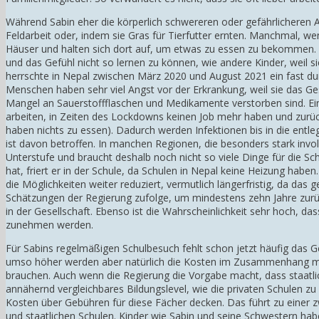
Während Sabin eher die körperlich schwereren oder gefährlicheren
Feldarbeit oder, indem sie Gras für Tierfutter ernten. Manchmal, w
Häuser und halten sich dort auf, um etwas zu essen zu bekommen. Hä
und das Gefühl nicht so lernen zu können, wie andere Kinder, weil s
herrschte in Nepal zwischen März 2020 und August 2021 ein fast du
Menschen haben sehr viel Angst vor der Erkrankung, weil sie das 
Mangel an Sauerstoffflaschen und Medikamente verstorben sind. Ein
arbeiten, in Zeiten des Lockdowns keinen Job mehr haben und zurü
haben nichts zu essen). Dadurch werden Infektionen bis in die ent
ist davon betroffen. In manchen Regionen, die besonders stark invol
Unterstufe und braucht deshalb noch nicht so viele Dinge für die S
hat, friert er in der Schule, da Schulen in Nepal keine Heizung habe
die Möglichkeiten weiter reduziert, vermutlich längerfristig, da das
Schätzungen der Regierung zufolge, um mindestens zehn Jahre zur
in der Gesellschaft. Ebenso ist die Wahrscheinlichkeit sehr hoch, 
zunehmen werden.
Für Sabins regelmäßigen Schulbesuch fehlt schon jetzt häufig das Gel
umso höher werden aber natürlich die Kosten im Zusammenhang mit
brauchen. Auch wenn die Regierung die Vorgabe macht, dass staatlic
annähernd vergleichbares Bildungslevel, wie die privaten Schulen zu
Kosten über Gebühren für diese Fächer decken. Das führt zu einer z
und staatlichen Schulen. Kinder wie Sabin und seine Schwestern ha