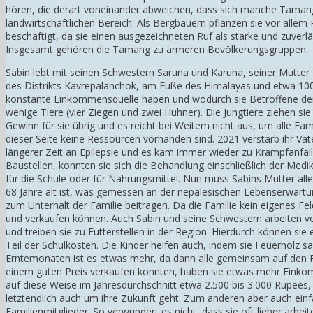
hören, die derart voneinander abweichen, dass sich manche Tamang
landwirtschaftlichen Bereich. Als Bergbauern pflanzen sie vor alle
beschäftigt, da sie einen ausgezeichneten Ruf als starke und zuver
Insgesamt gehören die Tamang zu ärmeren Bevölkerungsgruppen.
Sabin lebt mit seinen Schwestern Saruna und Karuna, seiner Mutte
des Distrikts Kavrepalanchok, am Fuße des Himalayas und etwa 100 
konstante Einkommensquelle haben und wodurch sie Betroffene der Ar
wenige Tiere (vier Ziegen und zwei Hühner). Die Jungtiere ziehen sie
Gewinn für sie übrig und es reicht bei Weitem nicht aus, um alle F
dieser Seite keine Ressourcen vorhanden sind. 2021 verstarb ihr Vater
längerer Zeit an Epilepsie und es kam immer wieder zu Krampfanfäll
Baustellen, konnten sie sich die Behandlung einschließlich der Me
für die Schule oder für Nahrungsmittel. Nun muss Sabins Mutter allein
68 Jahre alt ist, was gemessen an der nepalesischen Lebenserwartung
zum Unterhalt der Familie beitragen. Da die Familie kein eigenes Fel
und verkaufen können. Auch Sabin und seine Schwestern arbeiten vo
und treiben sie zu Futterstellen in der Region. Hierdurch können si
Teil der Schulkosten. Die Kinder helfen auch, indem sie Feuerholz
Erntemonaten ist es etwas mehr, da dann alle gemeinsam auf den Fe
einem guten Preis verkaufen konnten, haben sie etwas mehr Einkom
auf diese Weise im Jahresdurchschnitt etwa 2.500 bis 3.000 Rupees, w
letztendlich auch um ihre Zukunft geht. Zum anderen aber auch einfac
Familienmitglieder. So verwundert es nicht, dass sie oft lieber arbeit