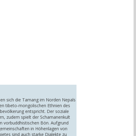
elten sich die Tamang im Norden Nepals
ten tibeto-mongolischen Ethnien des
evölkerung entspricht. Der soziale
tern, zudem spielt der Schamanenkult
m vorbuddhistischen Bön. Aufgrund
rfgemeinschaften in Höhenlagen von
ietes sind auch starke Dialekte zu