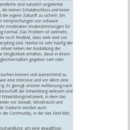
endliche sind natürlich ungelernte
, die keinen Schulabschluss und keine
 die eigene Zukunft zu sichern. Ein
en Versprechungen von zuhause
 sehr moderaten Visabestimmungen für
lig normal. Das Problem ist vielmehr,
r noch Realität, dass viele weit vor
ährig sind. Hierbei ist sehr häufig der
r Arbeit neben der Ausbildung der
e Möglichkeit erhalten, diese in ihrem
n gleichermaßen gegeben sein oder
 besuchen können und ausreichend zu
ie eine intensive und vor allem eine
ung. Es genügt unserer Auffassung nach
Patenschaft die Entwicklung wirksam und
und Entwicklungsnetzwerk, in dem das
Kinder vor Gewalt, Missbrauch und
eld. Dadurch werden auch
 die Community, in der das Kind lebt,
Misshandlung, um eine gewaltlose