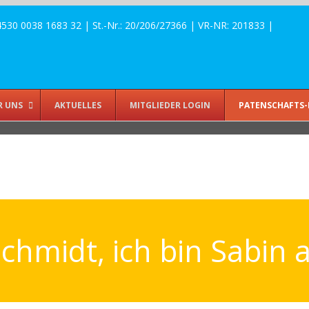
 0038 1683 32 | St.-Nr.: 20/206/27366 | VR-NR: 201833 |
R UNS
AKTUELLES
MITGLIEDER LOGIN
PATENSCHAFTS-
Schmidt, ich bin Sabin 