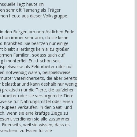
quelle liegt heute im
rden sehr oft Tamang als Träger
mmen heute aus dieser Volksgruppe.
 in den Bergen am nordöstlichen Ende
schon immer sehr arm, da sie keine
 Krankheit. Sie besitzen nur einige
 bleibt allerdings kein allzu großer
r armen Familien, sodass auch auf
hinunterfiel. Er litt schon seit
pielsweise als Feldarbeiter oder auf
ben notwendig waren, beispielsweise
utter väterlicherseits, die aber bereits
hr belastbar und kann deshalb nur wenig
praktisch nur die Tiere, die aufziehen
rbeiter oder sie versorgen die Tiere
lsweise für Nahrungsmittel oder einen
 Rupees verkaufen. In den Saat- und
, wenn sie eine kräftige Ziege zu
gesamt verdienen sie alle zusammen
Einerseits, weil sie wissen, dass es
sreichend zu Essen für alle