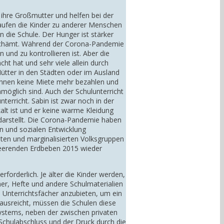
ihre Großmutter und helfen bei der
laufen die Kinder zu anderer Menschen
 die Schule. Der Hunger ist stärker
ch schämt. Während der Corona-Pandemie
nd zu kontrollieren ist. Aber die
t hat und sehr viele allein durch
ütter in den Städten oder im Ausland
önnen keine Miete mehr bezahlen und
öglich sind. Auch der Schulunterricht
erricht. Sabin ist zwar noch in der
alt ist und er keine warme Kleidung
em darstellt. Die Corona-Pandemie haben
en und sozialen Entwicklung
ten und marginalisierten Volksgruppen
erheerenden Erdbeben 2015 wieder
forderlich. Je älter die Kinder werden,
r, Hefte und andere Schulmaterialien
e Unterrichtsfächer anzubieten, um ein
 ausreicht, müssen die Schulen diese
systems, neben der zwischen privaten
Schulabschluss und der Druck durch die