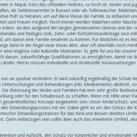
er in Nepal, trotz des offiziellen Verbots, so hoch ist. Kinder und Jug
tellen, als Geldeinsammler in Bussen oder als Tellerwäscher. Mädchen
tive früh zu heiraten, um auf diese Weise die Familie zu entlasten und
dchen und Frauen möglich. Noch immer werden Mädchen unter falsch
ach Indien, da dies aufgrund der langen gemeinsamen Grenze und der
rbeitendes und fleißiges Volk, Zehn- oder fünfzehnstundentage sind völ
nd, um davon eine Familie ernähren zu können. Für Mädchen ist es leide
gs dann in der Regel zwar etwas älter, aber oft ebenfalls noch minderj
 eine religiöse oder kulturelle Motivation. Es geht für uns bei unsere
ch darum, zukunftsfähige Qualifikationen zu ermöglichen, damit sie di
 Länder. Hierzu müssen individuelle und strukturelle Voraussetzunge
n nun an spürbar verändern. Er wird zukünftig regelmäßig die Schule
ie Untersuchungen und Behandlungen (inkl. Medikamente) abdeckt, sow
s. Die Betreuung der Kinder und Familien hat eine sehr große Bedeut
wicklung oder für den Schulbesuch zu schaffen. Wenn mit Hilfe einer 
n ein gesamtheitliches Konzept eingebettet sein. Unser Kinderschutz- 
n den Entwicklungsprozess mit ein. Dabei geht es um den Schutz der 
omischer Entwicklungschancen für das Kind und dessen direktes Umf
t. Darin einbezogen sein sollte aber auch das erweiterte Umfeld, also
rävention und Aufsicht, den Schutz vor körperlicher und emotionaler 