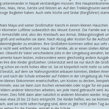
 untereinander in Nepali verständigen müssen. Ihre Haupteinkommens
m Reis, Mais, Hirse, Gerste und Weizen an. Auf den Trekkingtouren we
lässige Begleiter haben. Auch viele Köche und Sirdar (Bergführer) sta
r Nani Maya und seiner Großmutter Kanchi in einem kleinen Häuschen
Kilometer Luftlinie südwestlich des Mount Everest. Die Familie war 
mutsfalle sind, also des Kreislaufs aus Armut, Bildungslosigkeit und
 groß und verkaufen sie dann. Nach Abzug aller Kosten für die Aufzucht
amilienmitglieder zu ernähren. Ihre Großeltern kommen selbst aus seh
 nicht weit entfernt vom Haus der Familie, als er einen steilen Abhang 
en. Obwohl ihr Vater verschiedene Jobs in der Umgebung annahm, beis
dikamente kaum leisten, insbesondere wenn gleichzeitig andere Ausga
 ihre drei Kinder großziehen. Unterstützt wird sie nur durch die Großm
 schon ein recht hohes Alter ist. Sie ist körperlich nicht mehr so se
d besitzt, auf dem sie Nahrungsmittel anbauen könnten, bleiben ihnen 
r und nach der Schule entweder auf Feldern in der Umgebung als Felda
e ein kleines Einkommen erwirtschaften, um Kosten zu decken, beispie
 sammeln, was sie dann zum Kochen verwenden oder sogar für ein paar
ldern anderer Menschen arbeiten, wo jede Hand gebraucht wird. Auch
men. Dies fehlt dann aber natürlich in anderen Monaten wieder. Ins
as etwa 20 bis 23 Euro entspricht. Die Kinder helfen, wo sie können. 
h, weil sie nicht selten hungrig sind, denn es gibt nicht jeden Tag au
en gehen für die Familie, anstatt in die Schule.