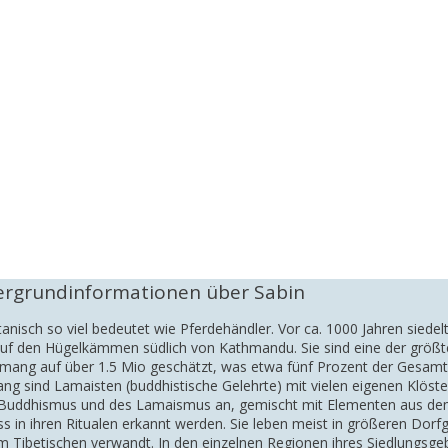
ergrundinformationen über Sabin
anisch so viel bedeutet wie Pferdehändler. Vor ca. 1000 Jahren sied
 auf den Hügelkämmen südlich von Kathmandu. Sie sind eine der größ
Tamang auf über 1.5 Mio geschätzt, was etwa fünf Prozent der Gesamtb
mang sind Lamaisten (buddhistische Gelehrte) mit vielen eigenen Klös
des Buddhismus und des Lamaismus an, gemischt mit Elementen aus de
luss in ihren Ritualen erkannt werden. Sie leben meist in größeren Do
 Tibetischen verwandt. In den einzelnen Regionen ihres Siedlungsgeb