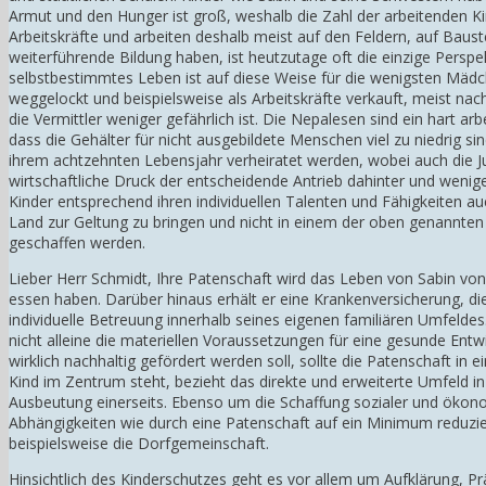
Armut und den Hunger ist groß, weshalb die Zahl der arbeitenden Kind
Arbeitskräfte und arbeiten deshalb meist auf den Feldern, auf Baus
weiterführende Bildung haben, ist heutzutage oft die einzige Perspek
selbstbestimmtes Leben ist auf diese Weise für die wenigsten Mä
weggelockt und beispielsweise als Arbeitskräfte verkauft, meist n
die Vermittler weniger gefährlich ist. Die Nepalesen sind ein hart a
dass die Gehälter für nicht ausgebildete Menschen viel zu niedrig si
ihrem achtzehnten Lebensjahr verheiratet werden, wobei auch die Jun
wirtschaftliche Druck der entscheidende Antrieb dahinter und weniger
Kinder entsprechend ihren individuellen Talenten und Fähigkeiten au
Land zur Geltung zu bringen und nicht in einem der oben genannten
geschaffen werden.
Lieber Herr Schmidt, Ihre Patenschaft wird das Leben von Sabin vo
essen haben. Darüber hinaus erhält er eine Krankenversicherung, d
individuelle Betreuung innerhalb seines eigenen familiären Umfelde
nicht alleine die materiellen Voraussetzungen für eine gesunde Ent
wirklich nachhaltig gefördert werden soll, sollte die Patenschaft i
Kind im Zentrum steht, bezieht das direkte und erweiterte Umfeld i
Ausbeutung einerseits. Ebenso um die Schaffung sozialer und ökon
Abhängigkeiten wie durch eine Patenschaft auf ein Minimum reduzier
beispielsweise die Dorfgemeinschaft.
Hinsichtlich des Kinderschutzes geht es vor allem um Aufklärung, P