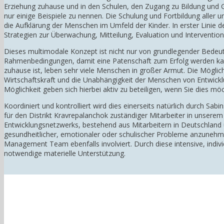
Erziehung zuhause und in den Schulen, den Zugang zu Bildung und 
nur einige Beispiele zu nennen. Die Schulung und Fortbildung aller 
die Aufklärung der Menschen im Umfeld der Kinder. In erster Linie 
Strategien zur Überwachung, Mitteilung, Evaluation und Intervention
Dieses multimodale Konzept ist nicht nur von grundlegender Bedeutu
Rahmenbedingungen, damit eine Patenschaft zum Erfolg werden kann
zuhause ist, leben sehr viele Menschen in großer Armut. Die Möglic
Wirtschaftskraft und die Unabhängigkeit der Menschen von Entwicklu
Möglichkeit geben sich hierbei aktiv zu beteiligen, wenn Sie dies mö
Koordiniert und kontrolliert wird dies einerseits natürlich durch Sab
für den Distrikt Kravrepalanchok zuständiger Mitarbeiter in unse
Entwicklungsnetzwerks, bestehend aus Mitarbeitern in Deutschland 
gesundheitlicher, emotionaler oder schulischer Probleme anzunehme
Management Team ebenfalls involviert. Durch diese intensive, indivi
notwendige materielle Unterstützung.