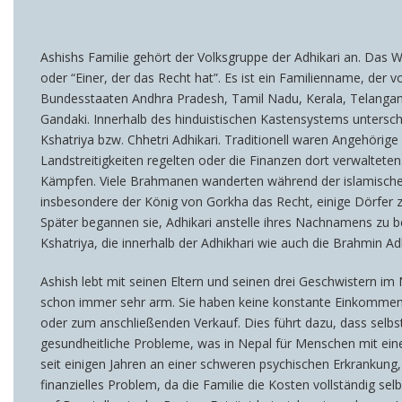
Ashishs
Familie
gehört der Volksgruppe der Adhikari an.
Das
W
oder “Einer, der das Recht hat”. Es ist ein Familienname, der 
Bundesstaaten Andhra Pradesh, Tamil Nadu, Kerala, Telangan
Gandaki. Innerhalb des hinduistischen Kastensystems untersc
Kshatriya bzw. Chhetri Adhikari. Traditionell waren Angehörig
Landstreitigkeiten regelten oder die Finanzen dort verwalteten.
Kämpfen.
Viele Brahmanen wanderten während der islamischen
insbesondere der König von Gorkha das Recht, einige Dörfer zu
Später begannen sie, Adhikari anstelle ihres Nachnamens zu be
Kshatriya,
die
innerhalb der Adhikhari wie auch die Brahmin Ad
Ashish lebt mit seinen Eltern und seinen drei Geschwistern i
schon immer sehr arm. Sie haben keine konstante Einkommens
oder zum anschließenden Verkauf. Dies führt dazu, dass selbst
gesundheitliche Probleme, was in Nepal für Menschen mit eine
seit einigen Jahren an einer schweren psychischen Erkrankung, 
finanzielles Problem, da die Familie die Kosten vollständig selb