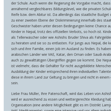
der Schule. Auch wenn die Regierung die Vorgabe macht, dass s
annähernd vergleichbares Bildungslevel, wie die privaten Schul
Reife bzw. dem Abitur ist. Da allerdings das staatliche Budge
zu einer zweiten Ebene der Diskriminierung innerhalb des staa
Geschwister haben unter diesen Bedingungen keine Chance auf
Kinder in Nepal, trotz des offiziellen Verbots, so hoch ist. Ki
als Tellerwäscher oder wie Ashishs Bruder Shiva als Fahrgeld
zu heiraten und sie so zu entlasten. Für Jungs aus Nepal, die 
sich und ihre Familie, einen Job im Ausland zu finden. Es hab
arabischen Länder wie VAE, Katar, den Oman oder Saudi-Arab
auch zu gewalttätigen Übergriffen gegen sie kommt. Die Nepal
ist vielmehr, dass die Gehälter für nicht ausgebildete Mensche
Ausbildung der Kinder entsprechend ihren individuellen Talent
diese in ihrem Land zur Geltung zu bringen und nicht in eine
sein.
Liebe Frau Müller, Ihre Patenschaft, wird das Leben von Ashi
wird er ausreichend zu essen und wettergerechte Kleidung hab
Organisation (eine andere Möglichkeit gibt es im Distrikt La
(inkl. Medikamente), sowie eine intensive und vor allem indiv