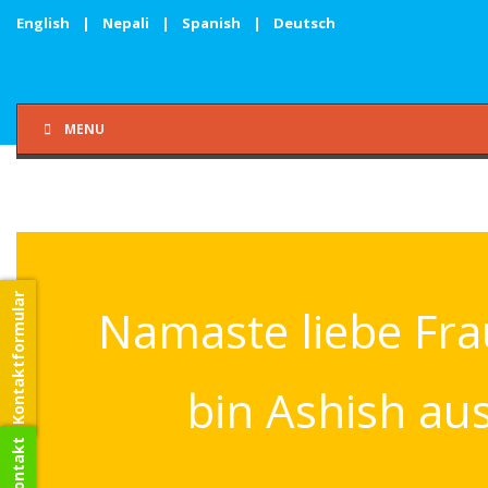
English
|
Nepali
|
Spanish
|
Deutsch
MENU
Kontaktformular
Namaste liebe Frau
bin Ashish au