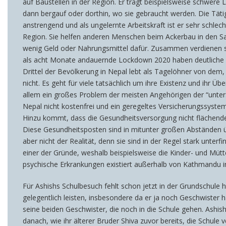
auf Baustellen in der Region. Er trägt beispielsweise schwere 
dann bergauf oder dorthin, wo sie gebraucht werden. Die Tätig
anstrengend und als ungelernte Arbeitskraft ist er sehr schlech
Region. Sie helfen anderen Menschen beim Ackerbau in den Sa
wenig Geld oder Nahrungsmittel dafür. Zusammen verdienen si
als acht Monate andauernde Lockdown 2020 haben deutliche Spu
Drittel der Bevölkerung in Nepal lebt als Tagelöhner von dem, 
nicht. Es geht für viele tatsächlich um ihre Existenz und ihr Üb
allem ein großes Problem der meisten Angehörigen der “unters
Nepal nicht kostenfrei und ein geregeltes Versicherungssystem
Hinzu kommt, dass die Gesundheitsversorgung nicht flächendec
Diese Gesundheitsposten sind in mitunter großen Abständen über
aber nicht der Realität, denn sie sind in der Regel stark unterfi
einer der Gründe, weshalb beispielsweise die Kinder- und Mütt
psychische Erkrankungen existiert außerhalb von Kathmandu im
Für Ashishs Schulbesuch fehlt schon jetzt in der Grundschule 
gelegentlich leisten, insbesondere da er ja noch Geschwister h
seine beiden Geschwister, die noch in die Schule gehen. Ashi
danach, wie ihr älterer Bruder Shiva zuvor bereits, die Schu