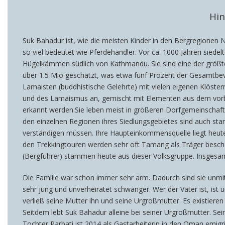
Hin
Suk Bahadur ist, wie die meisten Kinder in den Bergregionen 
so viel bedeutet wie Pferdehändler. Vor ca. 1000 Jahren sied
Hügelkämmen südlich von Kathmandu. Sie sind eine der größte
über 1.5 Mio geschätzt, was etwa fünf Prozent der Gesamtbevöl
Lamaisten (buddhistische Gelehrte) mit vielen eigenen Klöste
und des Lamaismus an, gemischt mit Elementen aus dem vorbudd
erkannt werden.Sie leben meist in größeren Dorfgemeinschaft
den einzelnen Regionen ihres Siedlungsgebietes sind auch sta
verständigen müssen. Ihre Haupteinkommensquelle liegt heute i
den Trekkingtouren werden sehr oft Tamang als Träger beschäft
(Bergführer) stammen heute aus dieser Volksgruppe. Insges
Die Familie war schon immer sehr arm. Dadurch sind sie unmi
sehr jung und unverheiratet schwanger. Wer der Vater ist, ist 
verließ seine Mutter ihn und seine Urgroßmutter. Es existieren
Seitdem lebt Suk Bahadur alleine bei seiner Urgroßmutter. Sein
Tochter Parbati ist 2014 als Gastarbeiterin in den Oman emigri