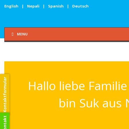
English
|
Nepali
|
Spanish
|
Deutsch
MENU
Kontaktformular
Hallo liebe Famili
bin Suk aus 