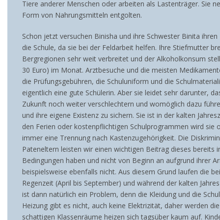
Tiere anderer Menschen oder arbeiten als Lastenträger. Sie neh
Form von Nahrungsmitteln entgolten.
Schon jetzt versuchen Binisha und ihre Schwester Binita ihren
die Schule, da sie bei der Feldarbeit helfen. Ihre Stiefmutter
Bergregionen sehr weit verbreitet und der Alkoholkonsum stel
30 Euro) im Monat. Arztbesuche und die meisten Medikamente k
die Prüfungsgebühren, die Schuluniform und die Schulmaterialien
eigentlich eine gute Schülerin. Aber sie leidet sehr darunter, 
Zukunft noch weiter verschlechtern und womöglich dazu führen
und ihre eigene Existenz zu sichern. Sie ist in der kalten Jahr
den Ferien oder kostenpflichtigen Schulprogrammen wird sie oh
immer eine Trennung nach Kastenzugehörigkeit. Die Diskrimini
Pateneltern leisten wir einen wichtigen Beitrag dieses bereits
Bedingungen haben und nicht von Beginn an aufgrund ihrer Arm
beispielsweise ebenfalls nicht. Aus diesem Grund laufen die 
Regenzeit (April bis September) und während der kalten Jahre
ist dann natürlich ein Problem, denn die Kleidung und die Sc
Heizung gibt es nicht, auch keine Elektrizität, daher werden di
schattigen Klassenräume heizen sich tagsüber kaum auf. Kinder