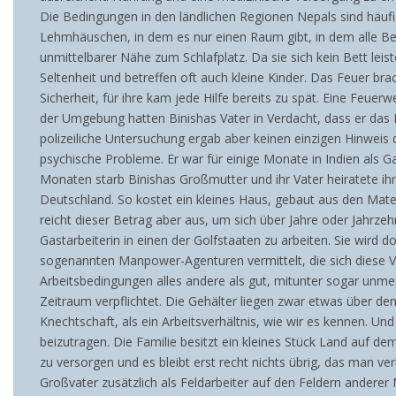
Die Bedingungen in den ländlichen Regionen Nepals sind häufi
Lehmhäuschen, in dem es nur einen Raum gibt, in dem alle Be
unmittelbarer Nähe zum Schlafplatz. Da sie sich kein Bett le
Seltenheit und betreffen oft auch kleine Kinder. Das Feuer brac
Sicherheit, für ihre kam jede Hilfe bereits zu spät. Eine Feue
der Umgebung hatten Binishas Vater in Verdacht, dass er das 
polizeiliche Untersuchung ergab aber keinen einzigen Hinweis 
psychische Probleme. Er war für einige Monate in Indien als 
Monaten starb Binishas Großmutter und ihr Vater heiratete ihre
Deutschland. So kostet ein kleines Haus, gebaut aus den Materi
reicht dieser Betrag aber aus, um sich über Jahre oder Jahrze
Gastarbeiterin in einen der Golfstaaten zu arbeiten. Sie wird 
sogenannten Manpower-Agenturen vermittelt, die sich diese Ver
Arbeitsbedingungen alles andere als gut, mitunter sogar unme
Zeitraum verpflichtet. Die Gehälter liegen zwar etwas über den
Knechtschaft, als ein Arbeitsverhältnis, wie wir es kennen. Un
beizutragen.
Die Familie besitzt ein kleines Stück Land auf de
zu versorgen und es bleibt erst recht nichts übrig, das man 
Großvater zusätzlich als Feldarbeiter auf den Feldern anderer