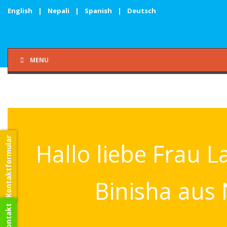
English
|
Nepali
|
Spanish
|
Deutsch
MENU
Kontaktformular
Hallo liebe Frau L
Binisha aus