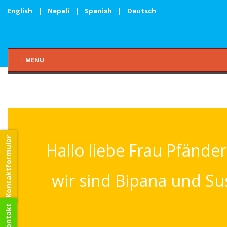
English
|
Nepali
|
Spanish
|
Deutsch
MENU
Kontaktformular
Hallo liebe Frau Pfänder
wir sind Bipana und Su