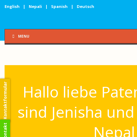
English
|
Nepali
|
Spanish
|
Deutsch
MENU
Hallo liebe Pate
Kontaktformular
sind Jenisha und
Nepal