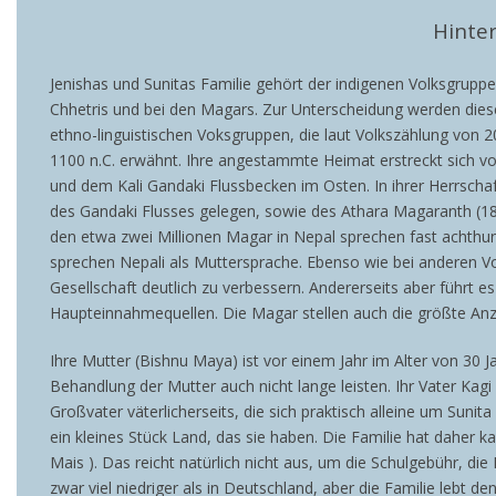
Hinte
Jenishas und Sunitas
Familie gehört der indigenen Volksgruppe 
Chhetris und bei den Magars. Zur Unterscheidung werden die
ethno-linguistischen Voksgruppen, die laut Volkszählung von 
1100 n.C. erwähnt. Ihre angestammte Heimat erstreckt sich v
und dem Kali Gandaki Flussbecken im Osten.
In ihrer Herrsch
des Gandaki Flusses gelegen, sowie des Athara Magaranth (18
den etwa zwei Millionen Magar in Nepal sprechen fast achthu
sprechen Nepali als Muttersprache. Ebenso wie bei anderen Vol
Gesellschaft deutlich zu verbessern. Andererseits aber führt e
Haupteinnahmequellen. Die Magar stellen auch die größte An
Ihre Mutter (Bishnu Maya) ist vor einem Jahr im Alter von 30 
Behandlung der Mutter auch nicht lange leisten. Ihr Vater Ka
Großvater väterlicherseits, die sich praktisch alleine um Sun
ein kleines Stück Land, das sie haben. Die Familie hat daher
Mais ). Das reicht natürlich nicht aus, um die Schulgebühr, d
zwar viel niedriger als in Deutschland, aber die Familie lebt d