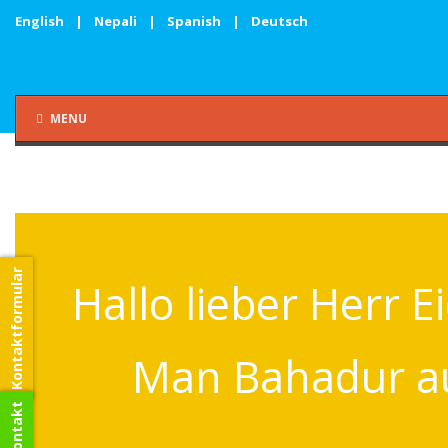
English
|
Nepali
|
Spanish
|
Deutsch
MENU
Kontaktformular
Hallo lieber Herr Ei
Man Bahadur a