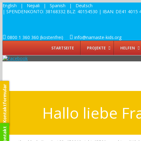
English
|
Nepali
|
Spanish
|
Deutsch
| SPENDENKONTO: 38168332 BLZ: 40154530 | IBAN: DE41 4015 4530
0800 1 360 360 (kostenfrei)
info@namaste-kids.org
STARTSEITE
PROJEKTE
HELFEN
Kontaktformular
Hallo liebe Fr