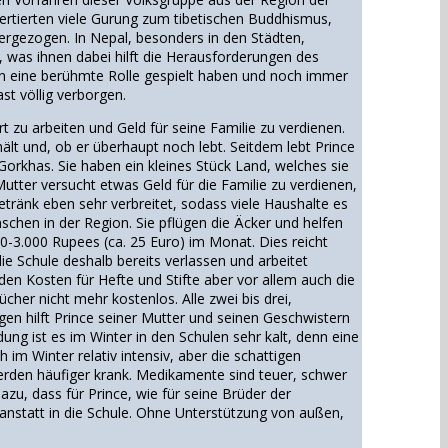
nvertierten viele Gurung zum tibetischen Buddhismus,
bergezogen. In Nepal, besonders in den Städten,
n, was ihnen dabei hilft die Herausforderungen des
en eine berühmte Rolle gespielt haben und noch immer
st völlig verborgen.
 zu arbeiten und Geld für seine Familie zu verdienen.
ält und, ob er überhaupt noch lebt. Seitdem lebt Prince
Gorkhas. Sie haben ein kleines Stück Land, welches sie
Mutter versucht etwas Geld für die Familie zu verdienen,
Getränk eben sehr verbreitet, sodass viele Haushalte es
nschen in der Region. Sie pflügen die Äcker und helfen
00-3.000 Rupees (ca. 25 Euro) im Monat. Dies reicht
ie Schule deshalb bereits verlassen und arbeitet
en Kosten für Hefte und Stifte aber vor allem auch die
er nicht mehr kostenlos. Alle zwei bis drei,
gen hilft Prince seiner Mutter und seinen Geschwistern
ung ist es im Winter in den Schulen sehr kalt, denn eine
 im Winter relativ intensiv, aber die schattigen
werden häufiger krank. Medikamente sind teuer, schwer
u, dass für Prince, wie für seine Brüder der
anstatt in die Schule. Ohne Unterstützung von außen,