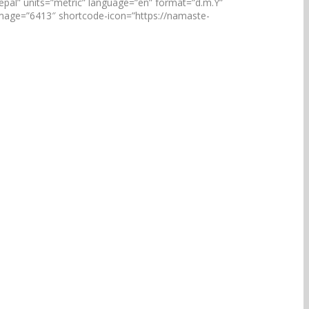
pal” units=”metric” language=”en” format=”d.m.Y”
_image=”6413″ shortcode-icon=”https://namaste-