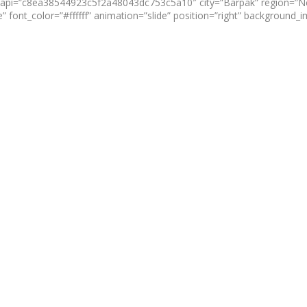
e” api=”c8ea38544923c5f2a48043dc753c5a10″ city=”Barpak” region=”Ne
 font_color=”#ffffff” animation=”slide” position=”right” background