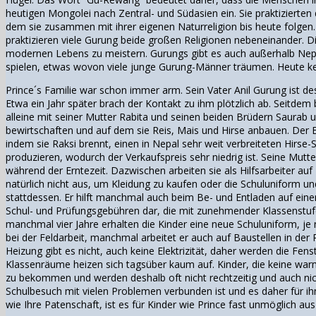
heutigen Mongolei nach Zentral- und Südasien ein. Sie praktizierten
dem sie zusammen mit ihrer eigenen Naturreligion bis heute folgen.
praktizieren viele Gurung beide großen Religionen nebeneinander. Di
modernen Lebens zu meistern.
Gurungs gibt es auch außerhalb Nepa
spielen, etwas wovon viele junge Gurung-Männer träumen.
Heute ke
Prince´s Familie war schon immer arm. Sein Vater Anil Gurung ist de
Etwa ein Jahr später brach der Kontakt zu ihm plötzlich ab. Seitdem
alleine mit seiner Mutter Rabita und seinen beiden Brüdern Saurab u
bewirtschaften und auf dem sie Reis, Mais und Hirse anbauen. Der Er
indem sie Raksi brennt, einen in Nepal sehr weit verbreiteten Hirse-S
produzieren, wodurch der Verkaufspreis sehr niedrig ist. Seine Mutte
während der Erntezeit. Dazwischen arbeiten sie als Hilfsarbeiter au
natürlich nicht aus, um Kleidung zu kaufen oder die Schuluniform und
stattdessen. Er hilft manchmal auch beim Be- und Entladen auf eine
Schul- und Prüfungsgebühren dar, die mit zunehmender Klassenstufe
manchmal vier Jahre erhalten die Kinder eine neue Schuluniform, je 
bei der Feldarbeit, manchmal arbeitet er auch auf Baustellen in der
Heizung gibt es nicht, auch keine Elektrizität, daher werden die Fens
Klassenräume heizen sich tagsüber kaum auf. Kinder, die keine warm
zu bekommen und werden deshalb oft nicht rechtzeitig und auch nich
Schulbesuch mit vielen Problemen verbunden ist und es daher für ih
wie Ihre Patenschaft, ist es für Kinder wie Prince fast unmöglich a