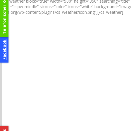
Telefonischer Kontakt
[cs_weather block=”true” width=”500″ height=”350″ searching=”titl
size=”cspw-middle” sicons=”color” icons=”white” background=”image”
kids.org/wp-content/plugins/cs_weather/icon.png”][/cs_weather]
Facebook