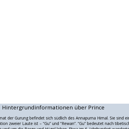
Hintergrundinformationen über Prince
t der Gurung befindet sich südlich des Annapurna Himal. Sie sind ein
on zweier Laute ist – “Gu” und “Rewan”. “Gu” bedeutet nach tibeti
 und um die Berge und Hügel leben. Etwa im 6. Jahrhundert wanderte