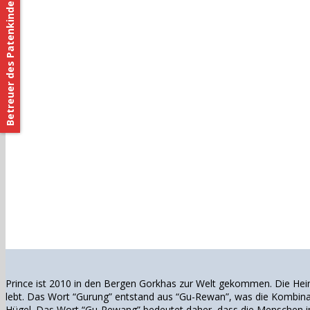
Betreuer des Patenkindes
Prince ist 2010 in den Bergen Gorkhas zur Welt gekommen. Die Heima
lebt.
Das Wort “Gurung” entstand aus “Gu-Rewan”, was die Kombinati
Hügel. Das Wort “Gu-Rewang” bedeutet daher, dass die Menschen in