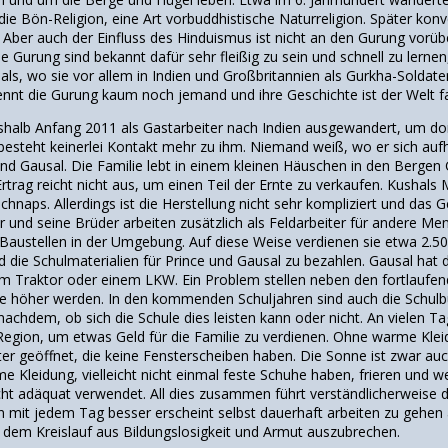
 die Bön-Religion, eine Art vorbuddhistische Naturreligion. Später ko
 Aber auch der Einfluss des Hinduismus ist nicht an den Gurung vorü
e Gurung sind bekannt dafür sehr fleißig zu sein und schnell zu lerne
ls, wo sie vor allem in Indien und Großbritannien als Gurkha-Soldat
nnt die Gurung kaum noch jemand und ihre Geschichte ist der Welt fa
shalb Anfang 2011 als Gastarbeiter nach Indien ausgewandert, um dort
 besteht keinerlei Kontakt mehr zu ihm. Niemand weiß, wo er sich aufh
nd Gausal. Die Familie lebt in einem kleinen Häuschen in den Bergen 
trag reicht nicht aus, um einen Teil der Ernte zu verkaufen. Kushals 
chnaps. Allerdings ist die Herstellung nicht sehr kompliziert und das 
r und seine Brüder arbeiten zusätzlich als Feldarbeiter für andere Me
f Baustellen in der Umgebung. Auf diese Weise verdienen sie etwa 2.5
 die Schulmaterialien für Prince und Gausal zu bezahlen. Gausal hat d
m Traktor oder einem LKW. Ein Problem stellen neben den fortlaufend
 höher werden. In den kommenden Schuljahren sind auch die Schulbüch
nachdem, ob sich die Schule dies leisten kann oder nicht. An vielen Ta
 Region, um etwas Geld für die Familie zu verdienen. Ohne warme Kleid
ter geöffnet, die keine Fensterscheiben haben. Die Sonne ist zwar auch
e Kleidung, vielleicht nicht einmal feste Schuhe haben, frieren und 
t adäquat verwendet. All dies zusammen führt verständlicherweise daz
n mit jedem Tag besser erscheint selbst dauerhaft arbeiten zu gehen 
us dem Kreislauf aus Bildungslosigkeit und Armut auszubrechen.