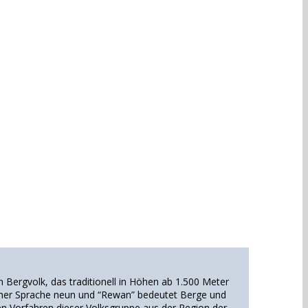
 Bergvolk, das traditionell in Höhen ab 1.500 Meter
scher Sprache neun und “Rewan” bedeutet Berge und
n Vorfahren dieser Volksgruppe aus der Region der