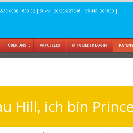
 0038 1683 32 | St.-Nr.: 20/206/27366 | VR-NR: 201833 |
ÜBER UNS
AKTUELLES
MITGLIEDER LOGIN
PATENS
au Hill, ich bin Prin