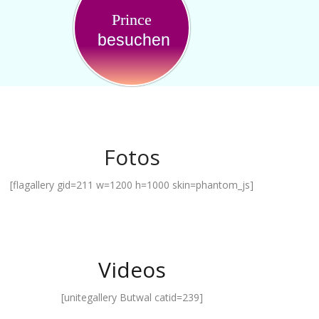
Prince
besuchen
Fotos
[flagallery gid=211 w=1200 h=1000 skin=phantom_js]
Videos
[unitegallery Butwal catid=239]