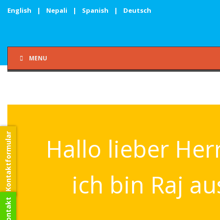
English
|
Nepali
|
Spanish
|
Deutsch
MENU
Kontaktformular
Hallo lieber Her
ich bin Raj a