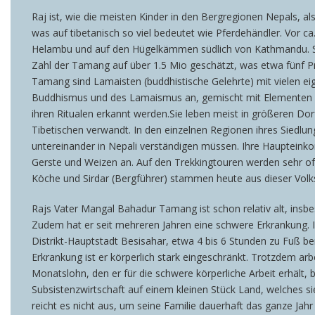
Raj ist, wie die meisten Kinder in den Bergregionen Nepals, 
was auf tibetanisch so viel bedeutet wie Pferdehändler. Vor c
Helambu und auf den Hügelkämmen südlich von Kathmandu. Sie 
Zahl der Tamang auf über 1.5 Mio geschätzt, was etwa fünf Pro
Tamang sind Lamaisten (buddhistische Gelehrte) mit vielen ei
Buddhismus und des Lamaismus an, gemischt mit Elementen aus
ihren Ritualen erkannt werden.Sie leben meist in größeren D
Tibetischen verwandt. In den einzelnen Regionen ihres Siedlu
untereinander in Nepali verständigen müssen. Ihre Haupteinkom
Gerste und Weizen an. Auf den Trekkingtouren werden sehr oft
Köche und Sirdar (Bergführer) stammen heute aus dieser Volk
Rajs Vater Mangal Bahadur Tamang ist schon relativ alt, insbe
Zudem hat er seit mehreren Jahren eine schwere Erkrankung. 
Distrikt-Hauptstadt Besisahar, etwa 4 bis 6 Stunden zu Fuß be
Erkrankung ist er körperlich stark eingeschränkt. Trotzdem ar
Monatslohn, den er für die schwere körperliche Arbeit erhält,
Subsistenzwirtschaft auf einem kleinen Stück Land, welches s
reicht es nicht aus, um seine Familie dauerhaft das ganze Jahr