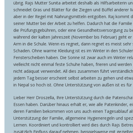
übrig. Rajs Mutter Sunita arbeitet deshalb als Hilfsarbeiterin u
schneidet Gras und Blätter für die Ziegen und Büffel anderer
aber in der Regel mit Nahrungsmitteln entgolten. Raj kommt de
seiner Mutter bei der Arbeit zu helfen. Dadurch hat die Famil
die Prüfungsgebühren, oder eine Gesundheitsversorgung zu bez
während der kalten Jahreszeit (November bis Februar) geht er 
Arm in die Schule. Wenn es regnet, dann regnet es meist sehr
Schaden. Ohne warme Kleidung ist es im Winter in den Schulen s
Fensterscheiben haben. Die Sonne ist zwar auch im Winter rela
vielleicht nicht einmal feste Schuhe haben, frieren und werd
nicht adäquat verwendet. All dies zusammen führt verständlich
jedem Tag besser erscheint selbst arbeiten zu gehen und etwas
in Nepal so hoch ist. Ohne Unterstützung von außen ist es fü
Lieber Herr Droszella, Ihre Unterstützung durch die Patensch
Essen haben. Darüber hinaus erhält er, wie alle Patenkinder,
deren Familien bekommen von uns auch einen Tagesablauf als 
Unterstützung der Familie, allgemeine Hygieneregeln und spezi
Lernen. Koordiniert und kontrolliert wird dies durch Rajs Bet
zusätzlich Einfluss darauf nehmen, beispielsweise mit gezielt