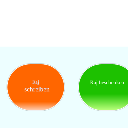
Raj
Raj beschenken
schreiben