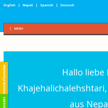
English
|
Nepali
|
Spanish
|
Deutsch
MENU
Kontaktformular
Hallo liebe
Khajehalichalehshtari,
aus Nepa