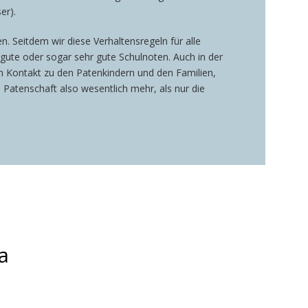
ser).
n. Seitdem wir diese Verhaltensregeln für alle
 gute oder sogar sehr gute Schulnoten. Auch in der
en Kontakt zu den Patenkindern und den Familien,
 Patenschaft also wesentlich mehr, als nur die
a