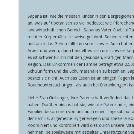
Sapana ist, wie die meisten Kinder in den Bergregion
an, was auf tibetanisch so viel bedeutet wie Pferdehä
landwirtschaftlichen Bereich. Sapanas Vater Chabilal T
rechten Körperhälfte teilweise gelähmt. Seinen rechte
und auch das Gehen fällt ihm sehr schwer. Auch hat e
Arbeit und wenn, dann handelt es sich um schwere körper
es ist schwer für ihn mit den gesunden, kräftigen Männ
Region. Das Einkommen der Familie beträgt etwa 2.500-
Schuluniform und die Schulmaterialien zu bezahlen. Sa
besitzt sie nicht. Auch das Essen ist an einigen Tagen 
Routineuntersuchungen, als auch bei Erkrankungen) kann 
Liebe Frau Geiblinger, Ihre Patenschaft verändert das
haben. Darüber hinaus hat sie, wie alle Patenkinder, 
Familien bekommen von uns auch einen Tagesablauf als
der Familie, allgemeine Hygieneregeln und spezielle Kö
Koordiniert und kontrolliert wird dies durch unsere Mit
nehmen, beispielsweise mit gezielter Unterstützung v