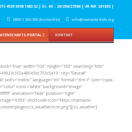
 4530 0038 1683 32 | St.-Nr.: 20/206/27366 | VR-NR: 201833 |
0800 1 360 360 (kostenfrei)
info@namaste-kids.org
ATENSCHAFTS-PORTAL
KONTAKT
block=”true” width=”520″ height=”350″ searching=”title”
544923c5f2a48043dc753c5a10″ city=”Deurali”
l” units=”metric” language=”en” format=”d.m.Y” size=”cspw-
s=”color” icons=”white” background=”image”
ffffff” animation=”fade” position=”right”
image=”6399″ shortcode-icon=”https://namaste-
content/plugins/cs_weather/icon.png”][/cs_weather]