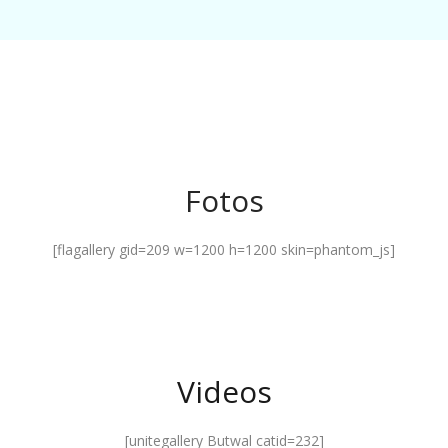
Fotos
[flagallery gid=209 w=1200 h=1200 skin=phantom_js]
Videos
[unitegallery Butwal catid=232]