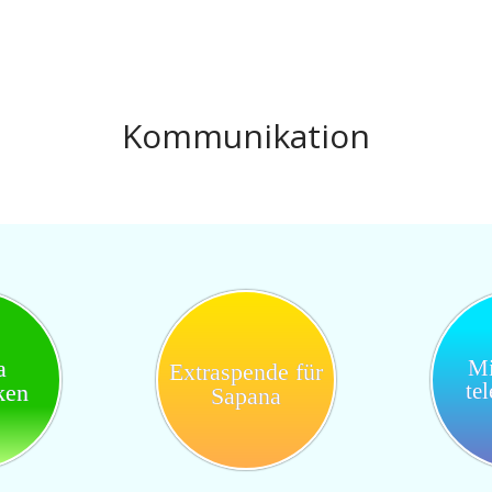
Kommunikation
a
Mi
Extraspende für
te
ken
Sapana