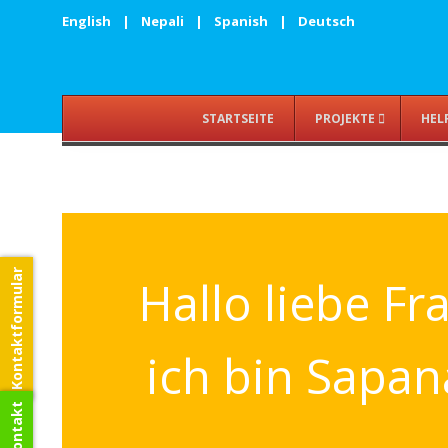
English
|
Nepali
|
Spanish
|
Deutsch
STARTSEITE
PROJEKTE
HEL
Kontaktformular
Hallo liebe Fr
ich bin Sapan