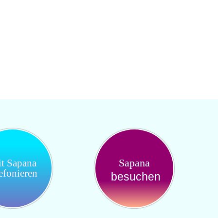
Sapana
t Sapana
lefonieren
besuchen