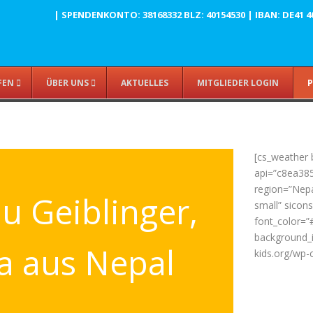
| SPENDENKONTO: 38168332 BLZ: 40154530 | IBAN: DE41 4015
FEN
ÜBER UNS
AKTUELLES
MITGLIEDER LOGIN
P
[cs_weather 
api=”c8ea38
region=”Nepa
au Geiblinger,
small” sicon
font_color=”#
background_
a aus Nepal
kids.org/wp-