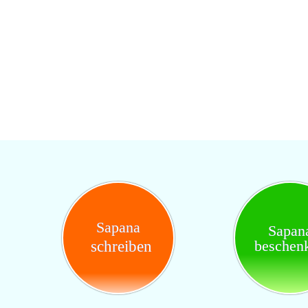
Sapana
Sapan
beschen
schreiben