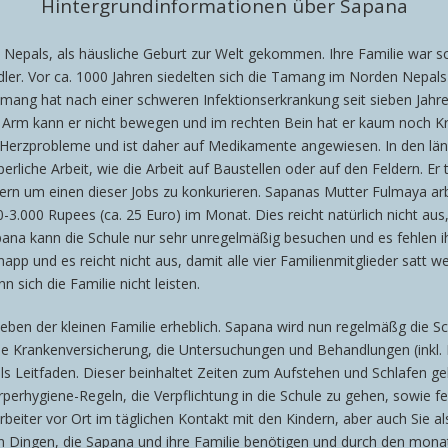
Hintergrundinformationen über Sapana
en Nepals, als häusliche Geburt zur Welt gekommen. Ihre Familie war
ndler. Vor ca. 1000 Jahren siedelten sich die Tamang im Norden Nepal
amang hat nach einer schweren Infektionserkrankung seit sieben Jahre
n Arm kann er nicht bewegen und im rechten Bein hat er kaum noch Kr
r Herzprobleme und ist daher auf Medikamente angewiesen. In den lä
liche Arbeit, wie die Arbeit auf Baustellen oder auf den Feldern. Er 
ern um einen dieser Jobs zu konkurieren. Sapanas Mutter Fulmaya arbe
3.000 Rupees (ca. 25 Euro) im Monat. Dies reicht natürlich nicht aus
pana kann die Schule nur sehr unregelmäßig besuchen und es fehlen ih
knapp und es reicht nicht aus, damit alle vier Familienmitglieder satt 
sich die Familie nicht leisten.
 Leben der kleinen Familie erheblich. Sapana wird nun regelmäßg die
eine Krankenversicherung, die Untersuchungen und Behandlungen (ink
 Leitfaden. Dieser beinhaltet Zeiten zum Aufstehen und Schlafen g
rperhygiene-Regeln, die Verpflichtung in die Schule zu gehen, sowie 
arbeiter vor Ort im täglichen Kontakt mit den Kindern, aber auch Sie a
on Dingen, die Sapana und ihre Familie benötigen und durch den mona