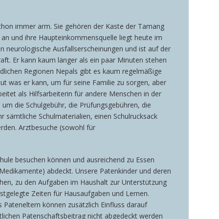
 schon immer arm. Sie gehören der Kaste der Tamang
s an und ihre Haupteinkommensquelle liegt heute im
n neurologische Ausfallserscheinungen und ist auf der
aft. Er kann kaum länger als ein paar Minuten stehen
ndlichen Regionen Nepals gibt es kaum regelmäßige
tut was er kann, um für seine Familie zu sorgen, aber
itet als Hilfsarbeiterin für andere Menschen in der
, um die Schulgebühr, die Prüfungsgebühren, die
r sämtliche Schulmaterialien, einen Schulrucksack
werden. Arztbesuche (sowohl für
 Schule besuchen können und ausreichend zu Essen
l. Medikamente) abdeckt. Unsere Patenkinder und deren
ehen, zu den Aufgaben im Haushalt zur Unterstützung
festgelegte Zeiten für Hausaufgaben und Lernen.
ls Pateneltern können zusätzlich Einfluss darauf
tlichen Patenschaftsbeitrag nicht abgedeckt werden