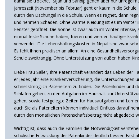
damit sie trocknet Sijan und Sandip gehen aber nur unregelm
Jahreszeit (November bis Februar) geht er kaum in die Schule
durch den Dschungel in die Schule. Wenn es regnet, dann regn
und nehmen Schaden. Ohne warme Kleidung ist es im Winter in d
Fenster geöffnet. Die Sonne ist zwar auch im Winter intensiv, 
einmal feste Schuhe haben, frieren und werden häufiger kran
verwendet. Die Lebenshaltungskosten in Nepal sind zwar sehr v
Es fehlt ihnen praktisch an allem. An eine Gesundheitsversorg
Schule zweitrangig. Ohne Unterstützung von außen haben Kind
Liebe Frau Saller, Ihre Patenschaft verändert das Leben der F
er jedes Jahr eine Krankenversicherung, die Untersuchungen u
schnellstmöglich Pateneltern zu finden. Die Patenkinder und d
Schlafen gehen, zu den Aufgaben im Haushalt zur Unterstützung
gehen, sowie festgelegte Zeiten für Hausaufgaben und Lernen. 
auch Sie als Pateneltern können individuell Einfluss darauf neh
durch den monatlichen Patenschaftsbeitrag nicht abgedeckt we
Wichtig ist, dass auch die Familien die Notwendigkeit verstehen
schulische Entwicklung der Patenkinder deutlich besser. Fast 