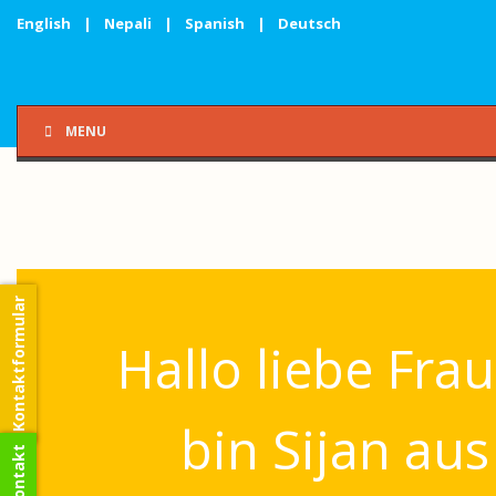
English
|
Nepali
|
Spanish
|
Deutsch
MENU
Kontaktformular
Hallo liebe Frau 
bin Sijan au