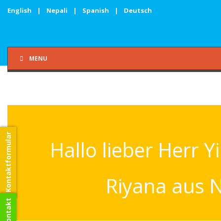
English
|
Nepali
|
Spanish
|
Deutsch
MENU
Kontaktformular
Hallo lieber Herr Yi
Riyana aus 