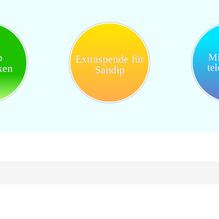
p
Mi
Extraspende für
te
ken
Sandip