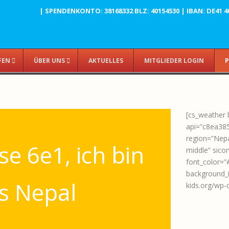
| SPENDENKONTO: 38168332 BLZ: 40154530 | IBAN: DE41 4015
FEN
ÜBER UNS
AKTUELLES
MITGLIEDER LOGIN
P
[cs_weather 
api=”c8ea38
region=”Nepa
se 6e1, ich bin
middle” sico
font_color=”#
background_
s Nepal
kids.org/wp-