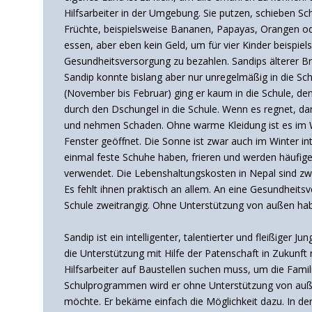
Hilfsarbeiter in der Umgebung. Sie putzen, schieben Sc
Früchte, beispielsweise Bananen, Papayas, Orangen ode
essen, aber eben kein Geld, um für vier Kinder beispie
Gesundheitsversorgung zu bezahlen. Sandips älterer Bru
Sandip konnte bislang aber nur unregelmäßig in die S
(November bis Februar) ging er kaum in die Schule, de
durch den Dschungel in die Schule. Wenn es regnet, da
und nehmen Schaden. Ohne warme Kleidung ist es im Wint
Fenster geöffnet. Die Sonne ist zwar auch im Winter int
einmal feste Schuhe haben, frieren und werden häufig
verwendet. Die Lebenshaltungskosten in Nepal sind zwar
Es fehlt ihnen praktisch an allem. An eine Gesundheits
Schule zweitrangig. Ohne Unterstützung von außen hab
Sandip ist ein intelligenter, talentierter und fleißiger 
die Unterstützung mit Hilfe der Patenschaft in Zukunft 
Hilfsarbeiter auf Baustellen suchen muss, um die Famili
Schulprogrammen wird er ohne Unterstützung von außen
möchte. Er bekäme einfach die Möglichkeit dazu. In der