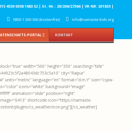
 4530 0038 1683 32 | St.-Nr.: 20/206/27366 | VR-NR: 201833 |
0800 1 360 360 (kostenfrei)
info@namaste-kids.org
ATENSCHAFTS-PORTAL
KONTAKT
block=”true” width=”500″ height=”350″ searching=”title”
544923c5f2a48043dc753c5a10″ city=”Raipur”
l” units=”metric” language=”en” format=”d.m.Y” size=”cspw-
ns=”color” icons=”white” background=”image”
ffffff” animation=”slide” position=”right”
image=”6413″ shortcode-icon=”https://namaste-
content/plugins/cs_weather/icon.png”][/cs_weather]