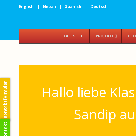
English
|
Nepali
|
Spanish
|
Deutsch
STARTSEITE
PROJEKTE
HEL
Kontaktformular
Hallo liebe Klas
Sandip au