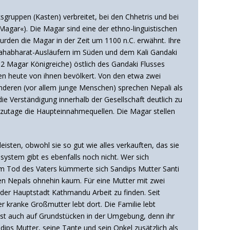
ksgruppen (Kasten) verbreitet, bei den Chhetris und bei
gar«). Die Magar sind eine der ethno-linguistischen
rden die Magar in der Zeit um 1100 n.C. erwähnt. Ihre
Mahabharat-Ausläufern im Süden und dem Kali Gandaki
(12 Magar Königreiche) östlich des Gandaki Flusses
en heute von ihnen bevölkert.
Von den etwa zwei
nderen (vor allem junge Menschen) sprechen Nepali als
ie Verständigung innerhalb der Gesellschaft deutlich zu
utzutage die Haupteinnahmequellen. Die Magar stellen
isten, obwohl sie so gut wie alles verkauften, das sie
system gibt es ebenfalls noch nicht. Wer sich
 dem Tod des Vaters kümmerte sich Sandips Mutter Santi
nen Nepals ohnehin kaum. Für eine Mutter mit zwei
 der Hauptstadt Kathmandu Arbeit zu finden. Seit
r kranke Großmutter lebt dort. Die Familie lebt
meist auch auf Grundstücken in der Umgebung, denn ihr
dips Mutter, seine Tante und sein Onkel zusätzlich als