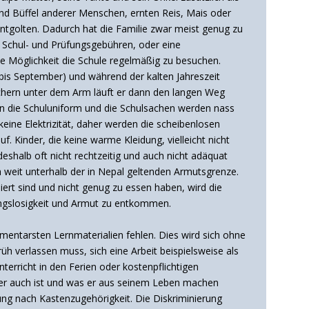
und Büffel anderer Menschen, ernten Reis, Mais oder
ntgolten. Dadurch hat die Familie zwar meist genug zu
ie Schul- und Prüfungsgebühren, oder eine
ie Möglichkeit die Schule regelmäßig zu besuchen.
bis September) und während der kalten Jahreszeit
üchern unter dem Arm läuft er dann den langen Weg
enn die Schuluniform und die Schulsachen werden nass
eine Elektrizität, daher werden die scheibenlosen
. Kinder, die keine warme Kleidung, vielleicht nicht
halb oft nicht rechtzeitig und auch nicht adäquat
h weit unterhalb der in Nepal geltenden Armutsgrenze.
iert sind und nicht genug zu essen haben, wird die
ungslosigkeit und Armut zu entkommen.
 elementarsten Lernmaterialien fehlen. Dies wird sich ohne
üh verlassen muss, sich eine Arbeit beispielsweise als
terricht in den Ferien oder kostenpflichtigen
 er auch ist und was er aus seinem Leben machen
nung nach Kastenzugehörigkeit. Die Diskriminierung