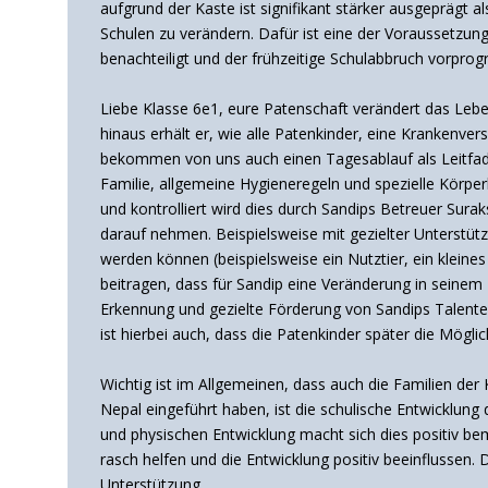
aufgrund der Kaste ist signifikant stärker ausgeprägt a
Schulen zu verändern. Dafür ist eine der Voraussetzun
benachteiligt und der frühzeitige Schulabbruch vorprog
Liebe Klasse 6e1, eure Patenschaft verändert das Leb
hinaus erhält er, wie alle Patenkinder, eine Krankenv
bekommen von uns auch einen Tagesablauf als Leitfade
Familie, allgemeine Hygieneregeln und spezielle Körper
und kontrolliert wird dies durch Sandips Betreuer Surak
darauf nehmen. Beispielsweise mit gezielter Unterstüt
werden können (beispielsweise ein Nutztier, ein klei
beitragen, dass für Sandip eine Veränderung in seinem L
Erkennung und gezielte Förderung von Sandips Talente
ist hierbei auch, dass die Patenkinder später die Mögli
Wichtig ist im Allgemeinen, dass auch die Familien der 
Nepal eingeführt haben, ist die schulische Entwicklung
und physischen Entwicklung macht sich dies positiv be
rasch helfen und die Entwicklung positiv beeinflussen.
Unterstützung.