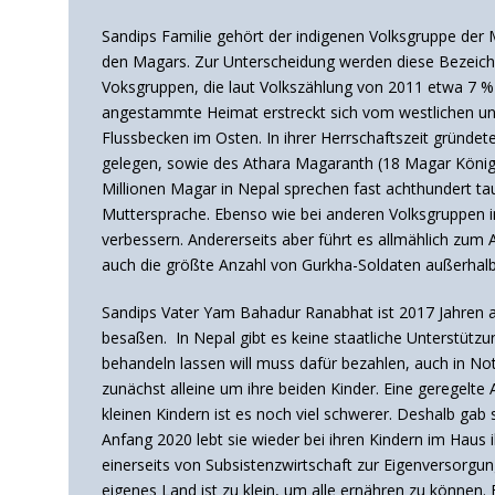
Sandips Familie gehört der indigenen Volksgruppe der Ma
den Magars. Zur Unterscheidung werden diese Bezeichn
Voksgruppen, die laut Volkszählung von 2011 etwa 7 % 
angestammte Heimat erstreckt sich vom westlichen un
Flussbecken im Osten.
In ihrer Herrschaftszeit gründe
gelegen, sowie des Athara Magaranth (18 Magar Königr
Millionen Magar in Nepal sprechen fast achthundert t
Muttersprache. Ebenso wie bei anderen Volksgruppen in 
verbessern. Andererseits aber führt es allmählich zum 
auch die größte Anzahl von Gurkha-Soldaten außerhal
Sandips Vater Yam Bahadur Ranabhat ist 2017 Jahren an 
besaßen. In Nepal gibt es keine staatliche Unterstützu
behandeln lassen will muss dafür bezahlen, auch in Not
zunächst alleine um ihre beiden Kinder. Eine geregelte
kleinen Kindern ist es noch viel schwerer. Deshalb gab
Anfang 2020 lebt sie wieder bei ihren Kindern im Haus 
einerseits von Subsistenzwirtschaft zur Eigenversorgun
eigenes Land ist zu klein, um alle ernähren zu können. 