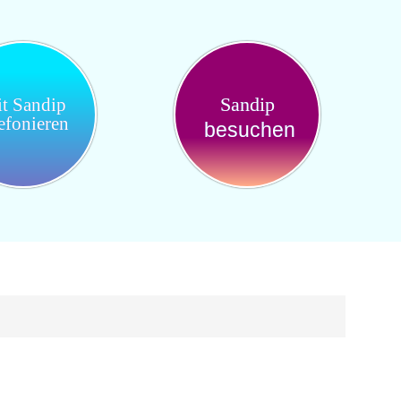
Sandip
t Sandip
lefonieren
besuchen