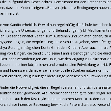
ls die, aufgrund des Geschlechtes. Gemeinsam mit den Pateneltern leis
gen, dass die Kinder einigermaßen vergleichbare Bedingungen haben 
rammiert ist.
en von Sandip erheblich. Er wird nun regelmäßig die Schule besuchen
ersicherung, die Untersuchungen und Behandlungen (inkl. Medikamente)
n. Dieser beinhaltet Zeiten zum Aufstehen und Schlafen gehen, zu 
hygiene-Regeln, die Verpflichtung in die Schule zu gehen, sowie fest
shya Gurung im täglichen Kontakt mit den Kindern. Aber auch Ihr als P
zung von Dingen, die Sandip und seine Familie benötigen und die dur
nes Bett oder Veränderungen am Haus, wie den Zugang zu Elektrizität
eben und seiner körperlichen und emotionalen Entwicklung eintritt. Ei
n und Interessen, damit er seine individuellen Stärken nutzen kann 
chkeit erhalten, als gut ausgebildete junge Menschen die Entwicklung 
Kinder die Notwendigkeit dieser Regeln verstehen und sich daranhalten.
 deutlich besser geworden. Alle Patenkinder haben gute oder sogar se
merkbar. Durch den fast täglichen persönlichen Kontakt zu den Paten
 Durch diese intensive Betreuung bewirkt die Patenschaft also wesentl