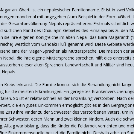
gar an. Gharti ist ein nepalesischer Familienname. Er ist in zwei Vol
ungen manchmal mit angegeben (zum Beispiel in der Form »Gharti-Ma
der Gesamtbevölkerung Nepals repräsentieren. Erstmals schriftlich wu
d südlichen Rand des Dhaulagiri-Gebietes des Himalaya bis zu den 
ten sie ihre eigenen Königreiche im alten Nepal: das Bara Magaranth 
eiche) westlich vom Gandaki Fluß genannt wird. Diese Gebiete werd
ausend eine der Magar-Sprachen als Muttersprache.
Die meisten der a
Nepal, die ihre eigene Muttersprache sprechen, hilft dies einerseits d
Aussterben dieser alten Sprachen. Landwirtschaft und Militär sind he
b Nepals.
Krebs erkrankt. Die Familie konnte sich die Behandlung nicht lange le
ng für die meisten Erkrankungen. Ein geregeltes Krankenversicherungs
fällen. So ist er relativ schnell an der Erkrankung verstorben. Nach
 Arbeit, die ein gutes Einkommen ermöglicht gibt es in den Bergregio
 sie 2018 ihre Kinder zu der Schwester des verstorbenen Vaters, um in
ihrer Schwester, deren Mann und zwei kleinen Kindern. Auch die schwe
g. Alltag war bislang, dass die Kinder die Feldarbeit verrichten und 
Eine Einkommensquelle besitzt die Familie nicht. Deshalb arbeiten San