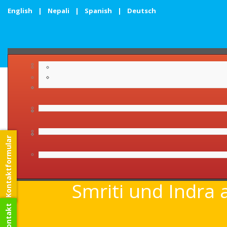
English
|
Nepali
|
Spanish
|
Deutsch
Kontaktformular
Namaste lieber Herr 
Smriti und Indra 