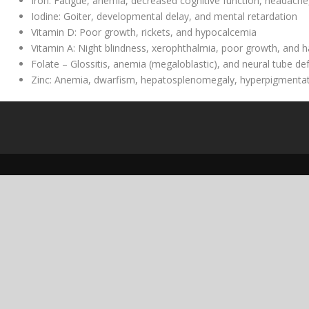
Iron: Fatigue, anemia, decreased cognitive function, headache,
Iodine: Goiter, developmental delay, and mental retardation
Vitamin D: Poor growth, rickets, and hypocalcemia
Vitamin A: Night blindness, xerophthalmia, poor growth, and h
Folate – Glossitis, anemia (megaloblastic), and neural tube d
Zinc: Anemia, dwarfism, hepatosplenomegaly, hyperpigmenta