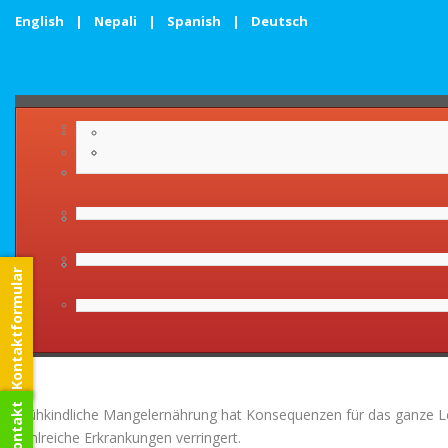
English
|
Nepali
|
Spanish
|
Deutsch
Unter- und Mangelernäh
Kontaktformular
Frühkindliche Mangelernährung hat Konsequenzen für das ganze Leb
zahlreiche Erkrankungen verringert.