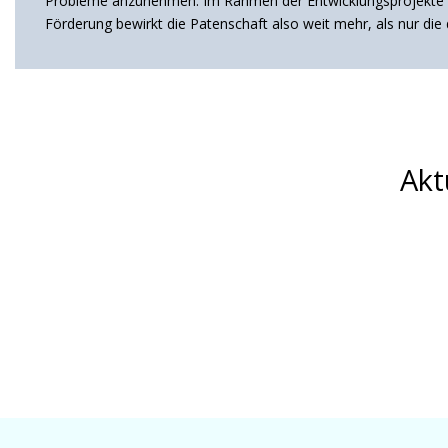
Probleme anzunehmen. Im Rahmen der Entwicklungsprojekte ist
Förderung bewirkt die Patenschaft also weit mehr, als nur die
Akt