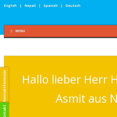
English
|
Nepali
|
Spanish
|
Deutsch
MENU
Kontaktformular
Hallo lieber Herr 
Asmit aus 