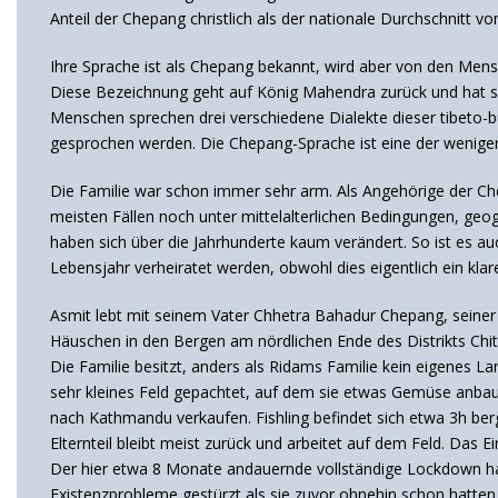
Anteil der Chepang christlich als der nationale Durchschnitt v
Ihre Sprache ist als Chepang bekannt, wird aber von den Men
Diese Bezeichnung geht auf König Mahendra zurück und hat so
Menschen sprechen drei verschiedene Dialekte dieser tibeto-
gesprochen werden. Die Chepang-Sprache ist eine der wenigen
Die Familie war schon immer sehr arm. Als Angehörige der Che
meisten Fällen noch unter mittelalterlichen Bedingungen, geogr
haben sich über die Jahrhunderte kaum verändert. So ist es 
Lebensjahr verheiratet werden, obwohl dies eigentlich ein klar
Asmit lebt mit seinem Vater Chhetra Bahadur Chepang, seine
Häuschen in den Bergen am nördlichen Ende des Distrikts Chit
Die Familie besitzt, anders als Ridams Familie kein eigenes 
sehr kleines Feld gepachtet, auf dem sie etwas Gemüse anbau
nach Kathmandu verkaufen. Fishling befindet sich etwa 3h be
Elternteil bleibt meist zurück und arbeitet auf dem Feld. Da
Der hier etwa 8 Monate andauernde vollständige Lockdown hat
Existenzprobleme gestürzt als sie zuvor ohnehin schon hatt