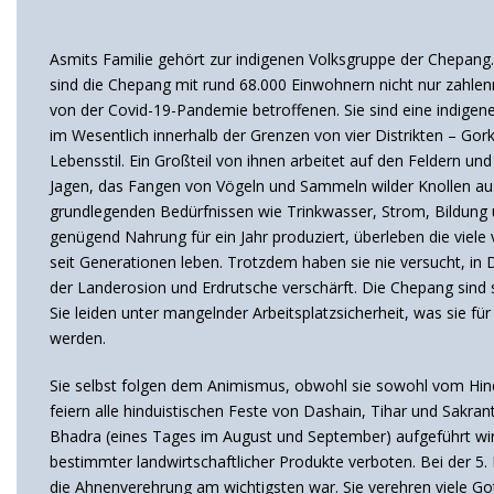
Asmits Familie gehört zur indigenen Volksgruppe der Chepang.
sind die Chepang mit rund 68.000 Einwohnern nicht nur zahlen
von der Covid-19-Pandemie betroffenen. Sie sind eine indige
im Wesentlich innerhalb der Grenzen von vier Distrikten – G
Lebensstil. Ein Großteil von ihnen arbeitet auf den Feldern u
Jagen, das Fangen von Vögeln und Sammeln wilder Knollen a
grundlegenden Bedürfnissen wie Trinkwasser, Strom, Bildung 
genügend Nahrung für ein Jahr produziert, überleben die viel
seit Generationen leben. Trotzdem haben sie nie versucht, in
der Landerosion und Erdrutsche verschärft. Die Chepang sind 
Sie leiden unter mangelnder Arbeitsplatzsicherheit, was sie 
werden.
Sie selbst folgen dem Animismus, obwohl sie sowohl vom Hind
feiern alle hinduistischen Feste von Dashain, Tihar und Sak
Bhadra (eines Tages im August und September) aufgeführt wird.
bestimmter landwirtschaftlicher Produkte verboten. Bei der 5
die Ahnenverehrung am wichtigsten war. Sie verehren viele Gott