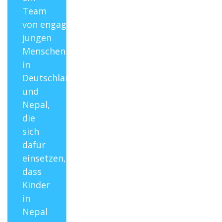
Rechnungen,
Team
Buchhaltung,
von
engagierten
Krankenversicherung,
jungen
Sparkonto
des Kindes
Menschen
für die
in
Berufsausbildung
Deutschland
/ Studium –
Sie haben
und
immer den
Nepal,
vollen
die
Überblick
sich
Kommunikation
dafür
und
einsetzen,
Interaktion
mit Ihrem
dass
Patenkind
Kinder
in
Individuelle
und
Nepal
gezielte