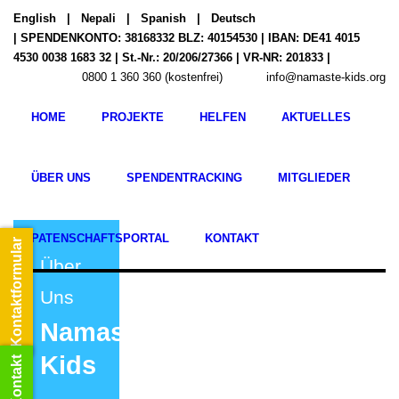
English
|
Nepali
|
Spanish
|
Deutsch
| SPENDENKONTO: 38168332 BLZ: 40154530 | IBAN: DE41 4015
4530 0038 1683 32 | St.-Nr.: 20/206/27366 | VR-NR: 201833 |
0800 1 360 360 (kostenfrei)
info@namaste-kids.org
HOME
PROJEKTE
HELFEN
AKTUELLES
ÜBER UNS
SPENDENTRACKING
MITGLIEDER
PATENSCHAFTSPORTAL
KONTAKT
Kontaktformular
Über
Transparenz,
Uns
Nachhaltigkeit,
Namaste
Individualität
Kinderpatenschaf
Kids