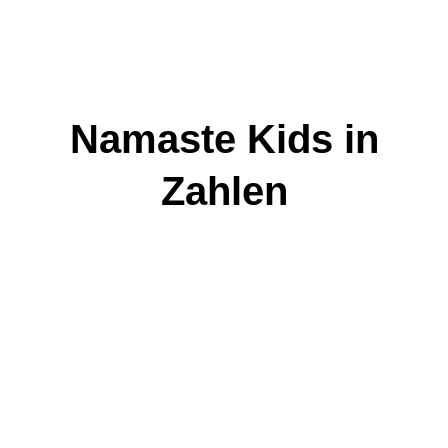
Namaste Kids in
Zahlen
Kinder
Patenkinder
Kinder ohne
Mitglieder
erreicht
Pateneltern
durch
Projekte