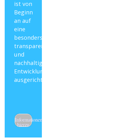
ist von
Beginn
an auf
eine
besonders
transparente
und
nachhaltige
Entwicklungsförderung
ausgerichtet.
Informationen
hierzu