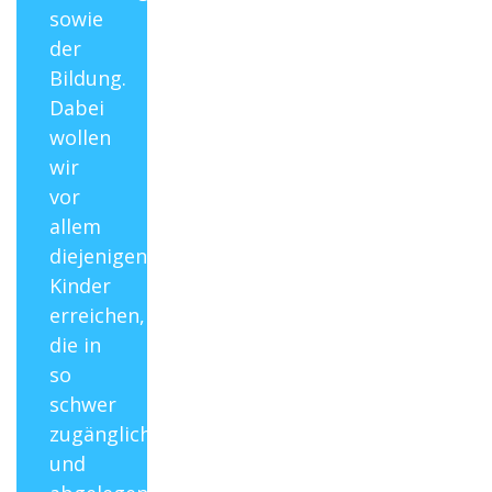
sowie
der
Bildung.
Dabei
wollen
wir
vor
allem
diejenigen
Kinder
erreichen,
die in
so
schwer
zugänglichen
und