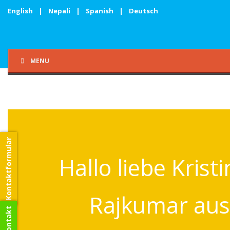
English
|
Nepali
|
Spanish
|
Deutsch
MENU
Kontaktformular
Hallo liebe Kristi
Rajkumar aus