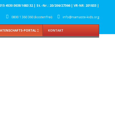
 4530 0038 1683 32 | St.-Nr.: 20/206/27366 | VR-NR: 201833 |
0800 1 360 360 (kostenfrei)
info@namaste-kids.org
ATENSCHAFTS-PORTAL
KONTAKT