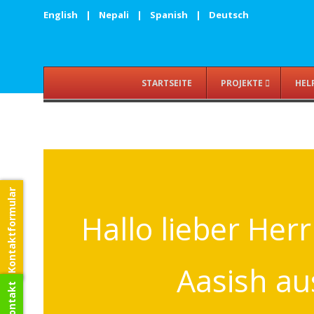
English
|
Nepali
|
Spanish
|
Deutsch
STARTSEITE
PROJEKTE
HEL
Kontaktformular
Hallo lieber Herr
Aasish au