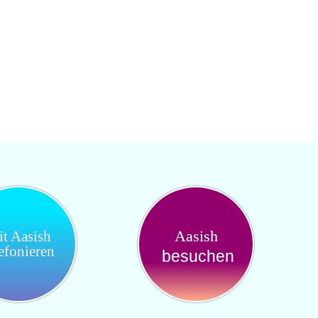
Aasish
t Aasish
lefonieren
besuchen