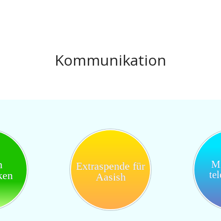
Kommunikation
h
Mi
Extraspende für
te
ken
Aasish