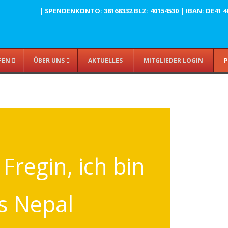
| SPENDENKONTO: 38168332 BLZ: 40154530 | IBAN: DE41 4015
FEN
ÜBER UNS
AKTUELLES
MITGLIEDER LOGIN
P
 Fregin, ich bin
s Nepal