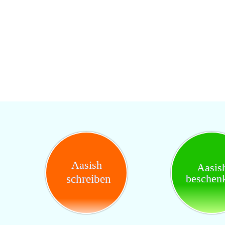
Aasish
Aasis
beschen
schreiben