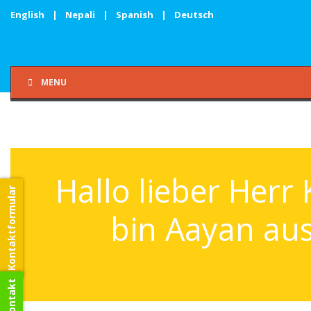
English
|
Nepali
|
Spanish
|
Deutsch
MENU
Hallo lieber Herr
Kontaktformular
bin Aayan au