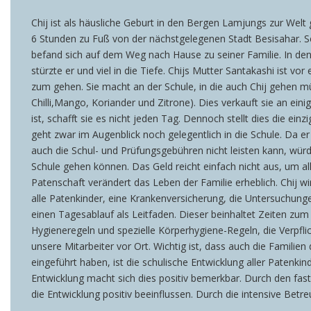
Chij ist als häusliche Geburt in den Bergen Lamjungs zur Welt
6 Stunden zu Fuß von der nächstgelegenen Stadt Besisahar. Sei
befand sich auf dem Weg nach Hause zu seiner Familie. In den B
stürzte er und viel in die Tiefe. Chijs Mutter Santakashi ist 
zum gehen. Sie macht an der Schule, in die auch Chij gehen m
Chilli,Mango, Koriander und Zitrone). Dies verkauft sie an ein
ist, schafft sie es nicht jeden Tag. Dennoch stellt dies die ei
geht zwar im Augenblick noch gelegentlich in die Schule. Da er
auch die Schul- und Prüfungsgebühren nicht leisten kann, wür
Schule gehen können. Das Geld reicht einfach nicht aus, um al
Patenschaft verändert das Leben der Familie erheblich. Chij
alle Patenkinder, eine Krankenversicherung, die Untersuchu
einen Tagesablauf als Leitfaden. Dieser beinhaltet Zeiten zu
Hygieneregeln und spezielle Körperhygiene-Regeln, die Verpfli
unsere Mitarbeiter vor Ort. Wichtig ist, dass auch die Familien
eingeführt haben, ist die schulische Entwicklung aller Patenki
Entwicklung macht sich dies positiv bemerkbar. Durch den fas
die Entwicklung positiv beeinflussen. Durch die intensive Betr