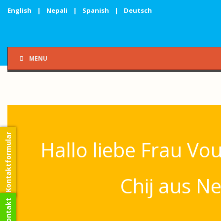
English
|
Nepali
|
Spanish
|
Deutsch
MENU
Kontaktformular
Hallo liebe Frau Vour
Chij aus N