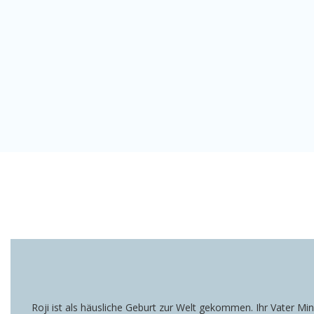
Roji ist als häusliche Geburt zur Welt gekommen. Ihr Vater Min