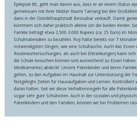
Epilepsie litt, geht man davon aus, dass er an einem Status epi
gemeinsam mit ihrer Mutter Rasmi Tamang bei den Großeltern 
dann in der Distrikthauptstadt Besisahar verkauft. Damit gene
kümmern sich daher praktisch alleine um die beiden Kinder. S
Familie beträgt etwa 2.500-3.000 Rupees (ca. 25 Euro) im Mona
Schulmaterialien zu bezahlen. Roji hätte bereits vor 7 Monaten
notwendigsten Dingen, wie eine Schultasche. Auch das Essen i
Routineuntersuchungen, als auch bei Erkrankungen) kann sich di
die Schule besuchen können und ausreichend zu Essen haben. D
Medikamente) abdeckt. Unsere Patenkinder und deren Familie
gehen, zu den Aufgaben im Haushalt zur Unterstützung der Fami
festgelegte Zeiten für Hausaufgaben und Lernen. Kontrolliert w
daran halten. Seit wir diese Verhaltensregeln für alle Patenkin
sogar sehr gute Schulnoten. Auch in der sozialen und physisch
Patenkindern und den Familien, können wir bei Problemen rasch