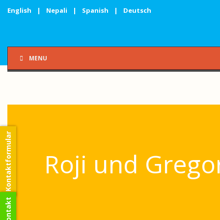
English
|
Nepali
|
Spanish
|
Deutsch
MENU
Kontaktformular
Roji und Grego