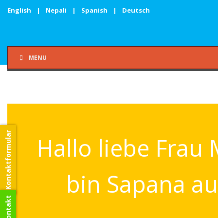
English
|
Nepali
|
Spanish
|
Deutsch
MENU
Kontaktformular
Hallo liebe Frau 
bin Sapana au