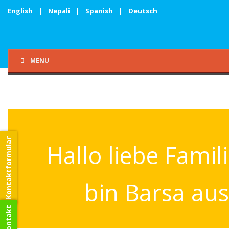
English
|
Nepali
|
Spanish
|
Deutsch
MENU
Kontaktformular
Hallo liebe Famili
bin Barsa au