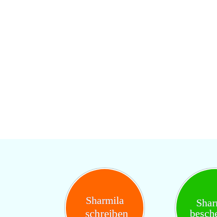
Sharmila
Shar
besch
schreiben