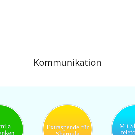
Kommunikation
mila
Mit S
Extraspende für
telef
enken
Sharmila