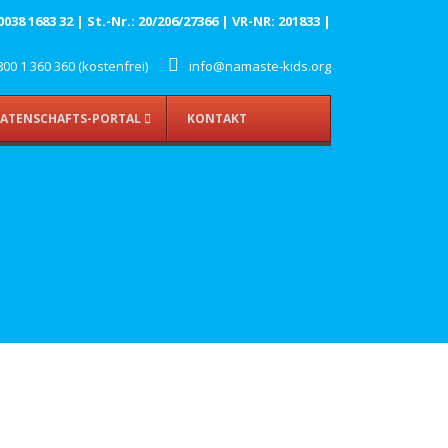
8 1683 32 | St.-Nr.: 20/206/27366 | VR-NR: 201833 |
00 1 360 360 (kostenfrei)
info@namaste-kids.org
ATENSCHAFTS-PORTAL
KONTAKT