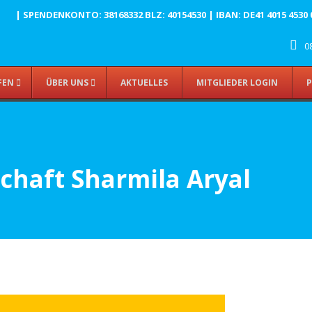
| SPENDENKONTO: 38168332 BLZ: 40154530 | IBAN: DE41 4015 4530 003
08
FEN
ÜBER UNS
AKTUELLES
MITGLIEDER LOGIN
P
haft Sharmila Aryal