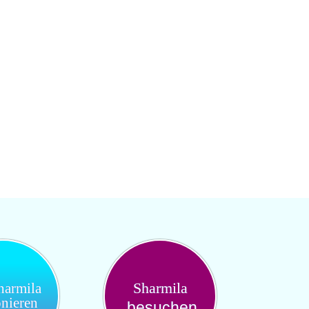
Sharmila
harmila
onieren
besuchen