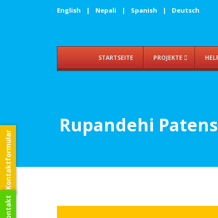
English
|
Nepali
|
Spanish
|
Deutsch
STARTSEITE
PROJEKTE
HEL
Rupandehi Patensc
Kontaktformular