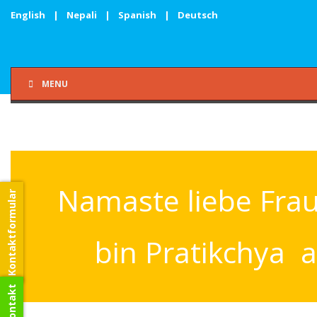
English
|
Nepali
|
Spanish
|
Deutsch
MENU
Namaste liebe Frau 
Kontaktformular
bin Pratikchya 