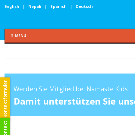
English
|
Nepali
|
Spanish
|
Deutsch
MENU
Kontaktformular
Werden Sie Mitglied bei Namaste Kids
Damit unterstützen Sie uns