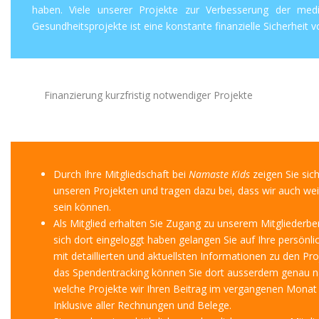
haben. Viele unserer Projekte zur Verbesserung der medi
Gesundheitsprojekte ist eine konstante finanzielle Sicherhei
Finanzierung kurzfristig notwendiger Projekte
Durch Ihre Mitgliedschaft bei
Namaste Kids
zeigen Sie sich
unseren Projekten und tragen dazu bei, dass wir auch weit
sein können.
Als Mitglied erhalten Sie Zugang zu unserem Mitgliederb
sich dort eingeloggt haben gelangen Sie auf Ihre persönli
mit detaillierten und aktuellsten Informationen zu den Pr
das Spendentracking können Sie dort ausserdem genau na
welche Projekte wir Ihren Beitrag im vergangenen Monat
Inklusive aller Rechnungen und Belege.