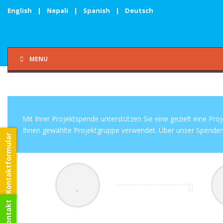
English
|
Nepali
|
Spanish
|
Deutsch
MENU
Mit Ihrer Projektspende unterstützen Sie eine gezielt eine Pro
Ihnen gewählte Projektgruppe verwendet. Über unser Spenden-
Kontaktformular