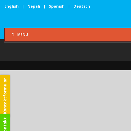
English
|
Nepali
|
Spanish
|
Deutsch
MENU
Kontaktformular