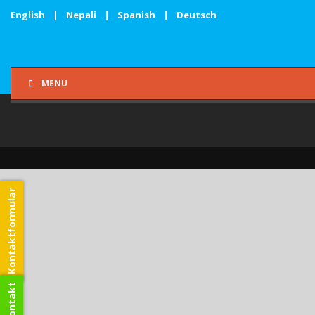
English
|
Nepali
|
Spanish
|
Deutsch
MENU
Kontaktformular