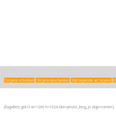
Aufgaben
zuhause: Töpfe und Geschirr
spülen
Patenkind-Nr: Mu-20006
G
I
Sirjana schreiben
Sirjana beschenken
Extraspende an Sirjana
[flagallery gid=3 w=1200 h=1024 skin=photo_blog_jn align=center]