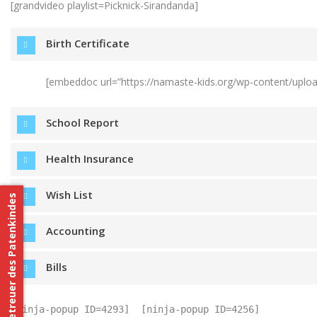
[grandvideo playlist=Picknick-Sirandanda]
Birth Certificate
[embeddoc url=”https://namaste-kids.org/wp-content/uploa
School Report
Health Insurance
Wish List
Betreuer des Patenkindes
Accounting
Bills
[ninja-popup ID=4293]  [ninja-popup ID=4256]  
