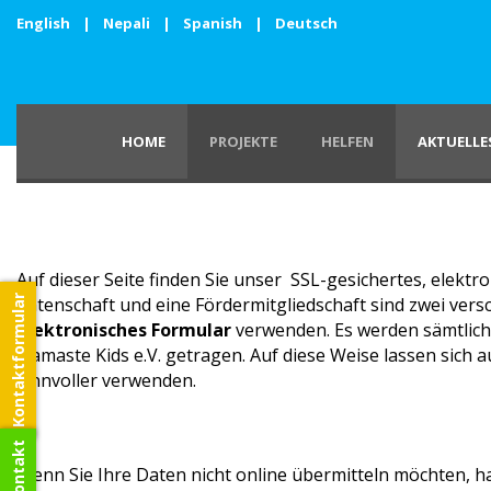
English
|
Nepali
|
Spanish
|
Deutsch
HOME
PROJEKTE
HELFEN
AKTUELLE
Auf dieser Seite finden Sie unser SSL-gesichertes, elektr
Kontaktformular
Patenschaft und eine Fördermitgliedschaft sind zwei vers
elektronisches Formular
verwenden. Es werden sämtlic
Namaste Kids e.V. getragen. Auf diese Weise lassen sich 
sinnvoller verwenden.
Wenn Sie Ihre Daten nicht online übermitteln möchten, h