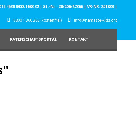
 4530 0038 1683 32 | St.-Nr.: 20/206/27366 | VR-NR: 201833 |
0800 1 360 360 (kostenfrei)
info@namaste-kids.org
PATENSCHAFTSPORTAL
KONTAKT
s"