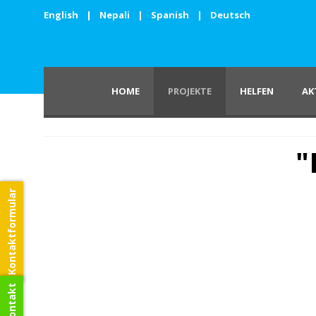
English
|
Nepali
|
Spanish
|
Deutsch
HOME
PROJEKTE
HELFEN
AK
"
Kontaktformular