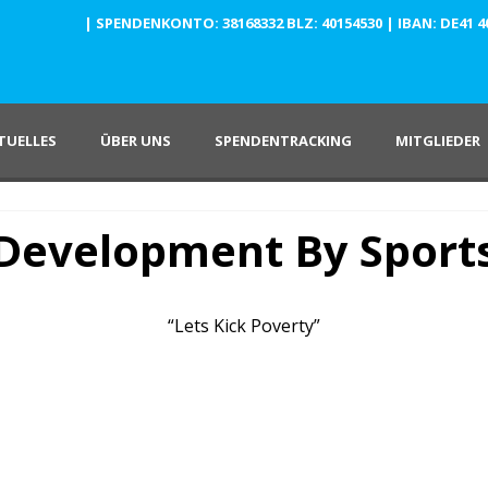
| SPENDENKONTO: 38168332 BLZ: 40154530 | IBAN: DE41 4015
TUELLES
ÜBER UNS
SPENDENTRACKING
MITGLIEDER
Development By Sport
“Lets Kick Poverty”