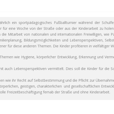
 jährlich ein sportpädagogisches Fußballturnier während der Schu
 für eine Woche von der Straße oder aus der Kinderarbeit zu holen u
h die Mitarbeit von nationalen und internationalen Freiwilligen, wie 
lienplanung, Bildungsmöglichkeiten und Lebensperspektiven, Sel
ner für diese anderen Themen. Die Kinder profitieren in vielfältiger 
t Themen wie Hygiene, körperlicher Entwicklung, Erkennung und Ver
 auch Lebensperspektiven vermittelt. Dies soll die Kinder für die S
en wie ihr Recht auf Selbstbestimmung und die Pflicht zur Übernah
körperlichen, geistigen, charakterlichen und gesellschaftlichen Entwick
lle Freizeitbeschäftigung fernab der Straße und ohne Kinderarbeit.