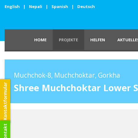
English
|
Nepali
|
Spanish
|
Deutsch
HOME
PROJEKTE
HELFEN
AKTUELLE
Muchchok-8, Muchchoktar, Gorkha
Shree Muchchoktar Lower S
Kontaktformular