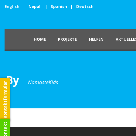
English
|
Nepali
|
Spanish
|
Deutsch
HOME
PROJEKTE
HELFEN
AKTUELLE
By
NamasteKids
Kontaktformular