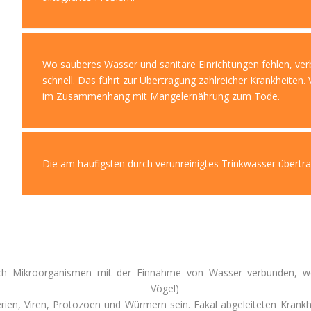
Wo sauberes Wasser und sanitäre Einrichtungen fehlen, ver
schnell. Das führt zur Übertragung zahlreicher Krankheiten. 
im Zusammenhang mit Mangelernährung zum Tode.
Die am häufigsten durch verunreinigtes Trinkwasser übertra
ch Mikroorganismen
mit
der
Einnahme
von
Wasser
verbunden
,
w
Vögel
) v
rien
,
Viren
,
Protozoen
und
Würmern
sein
.
Fäkal
abgeleiteten
Krankh