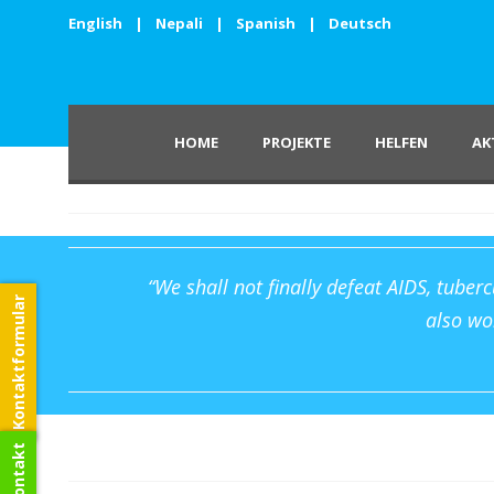
English
|
Nepali
|
Spanish
|
Deutsch
HOME
PROJEKTE
HELFEN
AK
“We shall not finally defeat AIDS, tuber
Kontaktformular
also won