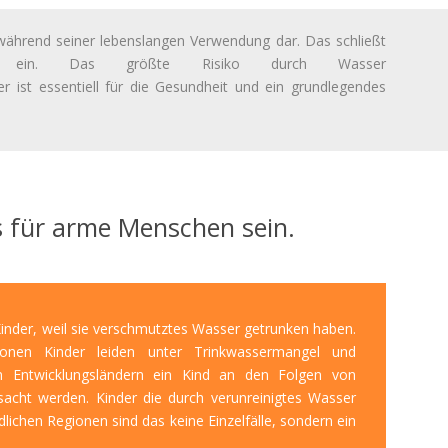
während seiner lebenslangen Verwendung dar. Das
schließt
mit ein.
Das größte
Risiko durch
Wasser
ist essentiell für die Gesundheit und
ein grundlegendes
s für arme Menschen sein.
nder, weil sie verschmutztes Wasser getrunken haben.
ionen Kinder leiden unter Trinkwassermangel und
en Entwicklungsländern ein Kind an den Folgen von
sacht werden. Kinder die durch verunreinigtes Wasser
lichen Regionen sind das keine Einzelfälle, sondern ein