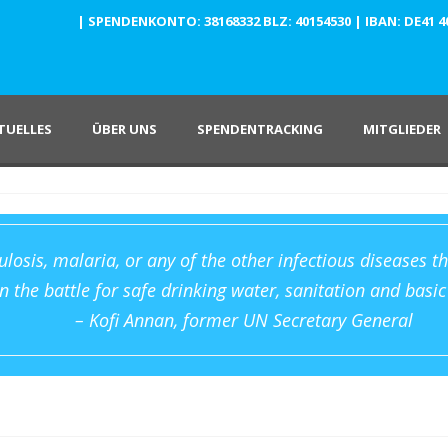
| SPENDENKONTO: 38168332 BLZ: 40154530 | IBAN: DE41 4015
TUELLES
ÜBER UNS
SPENDENTRACKING
MITGLIEDER
culosis, malaria, or any of the other infectious diseases 
 the battle for safe drinking water, sanitation and basic
– Kofi Annan, former UN Secretary General