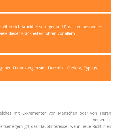
breiten sich Krankheitserreger und Parasiten besonders
Viele dieser Krankheiten führen vor allem
genen Erkrankungen sind Durchfall, Cholera, Typhus.
elches
mit
Exkrementen
von
Menschen
oder
von
Tieren
erseucht
eitserregern
gilt
das
Haupt
interesse
,
wenn neue Richtlinien