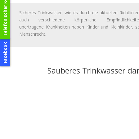
Telefonischer Kontakt
Sicheres
Trinkwasser
,
wie
es
durch
die
aktuellen
Richtlin
auch
verschiedene
körperliche
Empfindlich
übertragene
Krankheiten
haben
Kinder
und
Kleinkinder
,
so
Menschrecht.
Facebook
Sauberes Trinkwasser dar