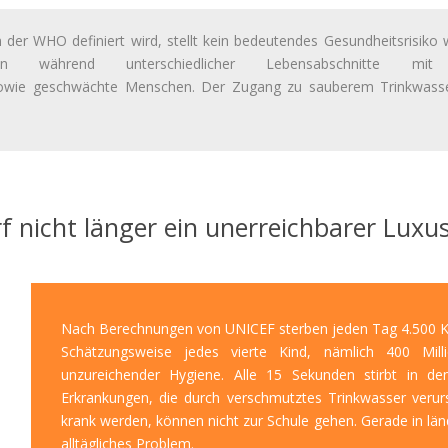
ien der WHO
definiert wird
,
stellt
kein
bedeutendes
Gesundheitsrisiko
keiten während unterschiedlicher Lebensabschnitte 
wie geschwächte
Menschen. Der Zugang zu sauberem Trinkwasser 
f nicht länger ein unerreichbarer Luxu
Nach Berechnungen von UNICEF sterben jeden Tag 4.500 Ki
Schätzungsweise jedes vierte Kind, nämlich 400 Mill
unzureichender Hygiene. Alle 15 Sekunden stirbt in d
Erkrankungen, die durch verschmutztes Trinkwasser verur
krank werden, können nicht zur Schule gehen. Gerade in länd
alltägliches Problem.