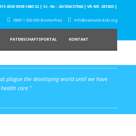
 4530 0038 1683 32 | St.-Nr.: 20/206/27366 | VR-NR: 201833 |
0800 1 360 360 (kostenfrei)
info@namaste-kids.org
PATENSCHAFTSPORTAL
KONTAKT
that plague the developing world until we have
 health care.”