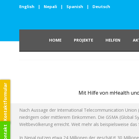
English
|
Nepali
|
Spanish
|
Deutsch
HOME
PROJEKTE
HELFEN
AK
Kontaktformular
Mit Hilfe von mHealth und
Nach Aussage der International Telecommunication Union (IT
niedrigem oder mittlerem Einkommen. Die GSMA (Global Sys
Weltbevölkerung erreicht. Weit mehr als beispielsweise das
In Nepal nutzen etwa 24 Millionen der geschätzt 30 Millione