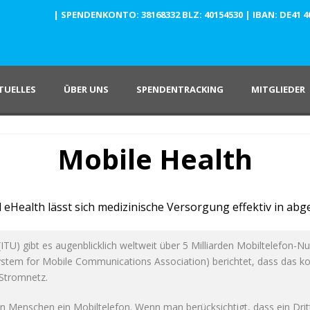
| SPENDENKONTO: 38168332 BLZ: 40154530 | IBAN: DE41 4015
TUELLES
ÜBER UNS
SPENDENTRACKING
MITGLIEDER
Mobile Health
 eHealth lässt sich medizinische Versorgung effektiv in a
U) gibt es augenblicklich weltweit über 5 Milliarden Mobiltelefon-Nu
tem for Mobile Communications Association) berichtet, dass das ko
 Stromnetz.
n Menschen ein Mobiltelefon. Wenn man berücksichtigt, dass ein Dritt