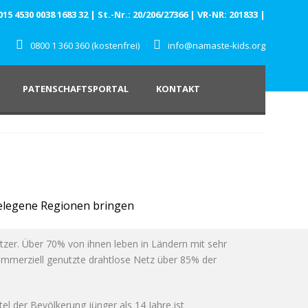
 4530 0038 1683 32 | St.-Nr.: 20/206/27366 | VR-NR: 201833 |
0800 1 360 360 (kostenfrei)
info@namaste-kids.org
PATENSCHAFTSPORTAL
KONTAKT
bgelegene Regionen bringen
tzer. Über 70% von ihnen leben in Ländern mit sehr
mmerziell genutzte drahtlose Netz über 85% der
el der Bevölkerung jünger als 14 Jahre ist