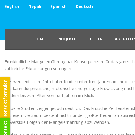
English
|
Nepali
|
Spanish
|
Deutsch
HOME
PROJEKTE
HELFEN
AKTUELLE
Frühkindliche Mangelernährung hat Konsequenzen für das ganze Leb
zahlreiche Erkrankungen verringert.
Weltweit leidet ein Drittel aller Kinder unter fünf Jahren an chro
Kontaktformular
und kann die physische, motorische und geistige Entwicklung nachh
Kindern bis zum Alter von fünf Jahren im Blick.
Aktuelle Studien zeigen jedoch deutlich: Das kritische Zeitfenster 
In diesem Zeitraum besteht nicht nur der größte Bedarf an ausrei
irreversible Folgen der Mangelernährung abzuwenden.