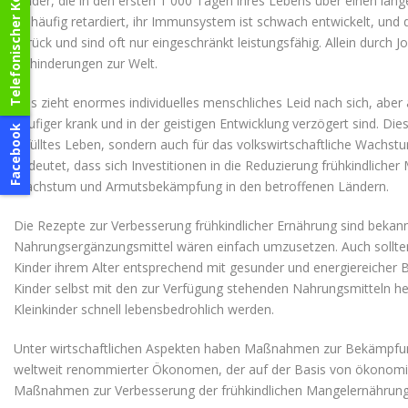
Telefonischer Kontakt
Kinder, die in den ersten 1 000 Tagen ihres Lebens über einen län
ist häufig retardiert, ihr Immunsystem ist schwach entwickelt, und
zurück und sind oft nur eingeschränkt leistungsfähig. Allein durc
Behinderungen zur Welt.
Das zieht enormes individuelles menschliches Leid nach sich, aber
häufiger krank und in der geistigen Entwicklung verzögert sind. Die
Facebook
erfülltes Leben, sondern auch für das volkswirtschaftliche Wachstu
bedeutet, dass sich Investitionen in die Reduzierung frühkindliche
Wachstum und Armutsbekämpfung in den betroffenen Ländern.
Die Rezepte zur Verbesserung frühkindlicher Ernährung sind beka
Nahrungsergänzungsmittel wären einfach umzusetzen. Auch sollten
Kinder ihrem Alter entsprechend mit gesunder und energiereicher B
Kinder selbst mit den zur Verfügung stehenden Nahrungsmitteln her
Kleinkinder schnell lebensbedrohlich werden.
Unter wirtschaftlichen Aspekten haben Maßnahmen zur Bekämpfun
weltweit renommierter Ökonomen, der auf der Basis von ökonomisc
Maßnahmen zur Verbesserung der frühkindlichen Mangelernährung 