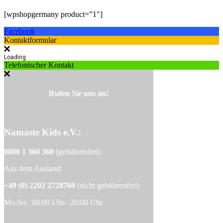
[wpshopgermany product=”1″]
Facebook
Kontaktformular
Loading
Telefonischer Kontakt
Rufen Sie uns an!
Namaste Kids e.V.:
0800 1 360 360
(gebührenfrei)
Aus dem Ausland:
+49 (0) 2202 2728760
(nicht gebührenfrei)
Mo-So: 08:00 Uhr– 20:00 Uhr