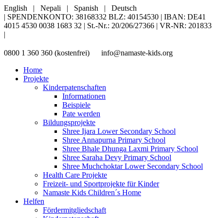
English
|
Nepali
|
Spanish
|
Deutsch
| SPENDENKONTO: 38168332 BLZ: 40154530 | IBAN: DE41
4015 4530 0038 1683 32 | St.-Nr.: 20/206/27366 | VR-NR: 201833
|
0800 1 360 360 (kostenfrei)
info@namaste-kids.org
Home
Projekte
Kinderpatenschaften
Informationen
Beispiele
Pate werden
Bildungsprojekte
Shree Ijara Lower Secondary School
Shree Annapurna Primary School
Shree Bhale Dhunga Laxmi Primary School
Shree Saraha Devy Primary School
Shree Muchchoktar Lower Secondary School
Health Care Projekte
Freizeit- und Sportprojekte für Kinder
Namaste Kids Children´s Home
Helfen
Fördermitgliedschaft