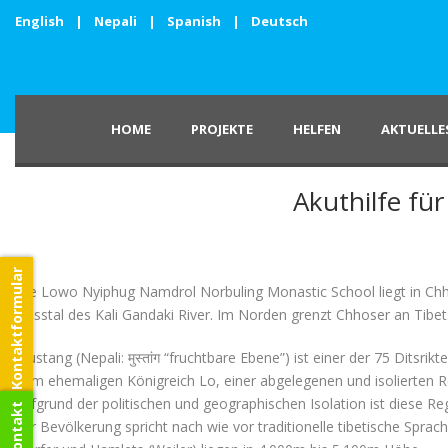
English
|
Nepali
|
Spanish
|
Deutsch
HOME
PROJEKTE
HELFEN
AKTUELLE
Akuthilfe fü
Kontaktformular
Die Lowo Nyiphug Namdrol Norbuling Monastic School liegt in Chho
Flusstal des Kali Gandaki River. Im Norden grenzt Chhoser an Tibet
Mustang (Nepali: मुस्तांग “fruchtbare Ebene”) ist einer der 75 Dits
dem ehemaligen Königreich Lo, einer abgelegenen und isolierten Re
aufgrund der politischen und geographischen Isolation ist diese Re
der Bevölkerung spricht nach wie vor traditionelle tibetische Spr