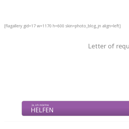
[flagallery gid=17 w=1170 h=600 skin=photo_blog_jn align=left]
Letter of req
Ja, ich möchte
HELFEN