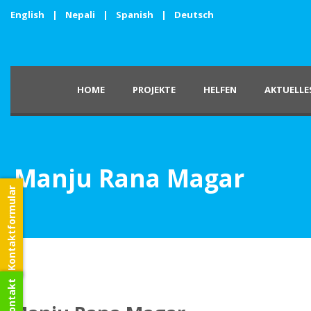
English
|
Nepali
|
Spanish
|
Deutsch
HOME
PROJEKTE
HELFEN
AKTUELLE
Manju Rana Magar
Kontaktformular