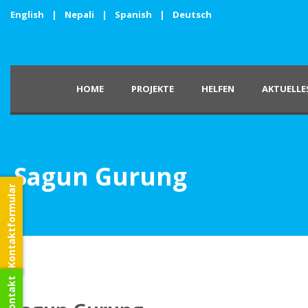
English
|
Nepali
|
Spanish
|
Deutsch
HOME
PROJEKTE
HELFEN
AKTUELLE
Sagun Gurung
Kontaktformular